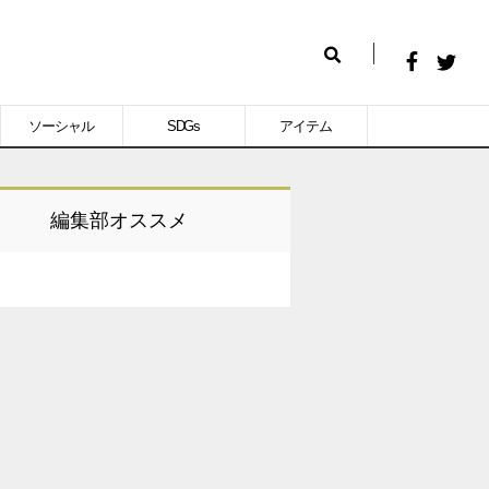
Facebook
Twitt
検
で
で
索
ソーシャル
SDGs
アイテム
シ
シ
ェ
ェ
ア
ア
編集部オススメ
す
す
る
る