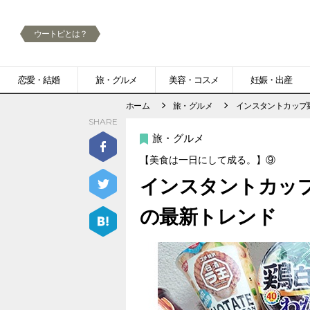
ウートピとは？
メ
恋愛・結婚
旅・グルメ
美容・コスメ
妊娠・出産
ニ
ホーム
旅・グルメ
インスタントカップ麺
SHARE
ュ
旅・グルメ
ー
【美食は一日にして成る。】⑨
インスタントカップ
の最新トレンド