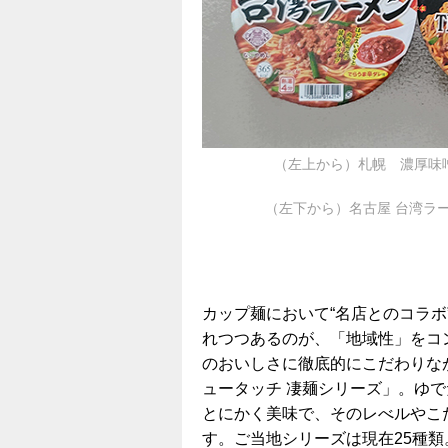
（左上から）札幌 濃厚味
（左下から）名古屋 台湾ラー
カップ麺において“名店とのコラ
れつつあるのが、「地域性」をコ
のおいしさに徹底的にこだわりな
ュータッチ 凄麺シリーズ」。ゆ
とにかく美味で、そのレべルやこ
す。ご当地シリーズは現在25種