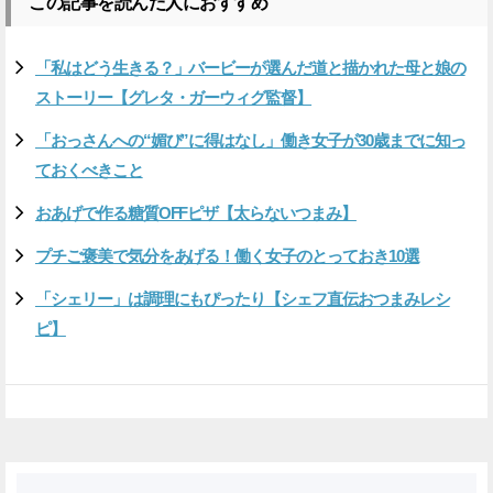
この記事を読んだ人におすすめ
「私はどう生きる？」バービーが選んだ道と描かれた母と娘の
ストーリー【グレタ・ガーウィグ監督】
「おっさんへの“媚び”に得はなし」働き女子が30歳までに知っ
ておくべきこと
おあげで作る糖質OFFピザ【太らないつまみ】
プチご褒美で気分をあげる！働く女子のとっておき10選
「シェリー」は調理にもぴったり【シェフ直伝おつまみレシ
ピ】