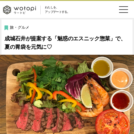
わたしを、
wotopi
アップデートする。
メ
恋愛・結婚
旅・グルメ
-
旅・グルメ
ニ
成城石井が提案する「魅惑のエスニック惣菜」で、
美容・コスメ
妊娠・出産
ウ
ュ
夏の胃袋を元気に♡
健康
ワークスタイル
ー
ー
ライフスタイル
ファッション
ト
ソーシャル
SDGs
ピ
アイテム
検
索
ウートピとは？