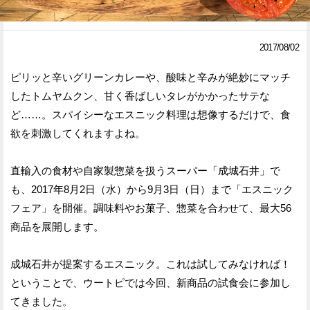
Facebook
Twitter
2017/08/02
で
で
ピリッと辛いグリーンカレーや、酸味と辛みが絶妙にマッチ
シ
シ
したトムヤムクン、甘く香ばしいタレがかかったサテな
ェ
ェ
ど……。スパイシーなエスニック料理は想像するだけで、食
ア
ア
欲を刺激してくれますよね。
す
す
直輸入の食材や自家製惣菜を扱うスーパー「成城石井」で
る
る
も、2017年8月2日（水）から9月3日（日）まで「エスニック
フェア」を開催。調味料やお菓子、惣菜を合わせて、最大56
商品を展開します。
成城石井が提案するエスニック。これは試してみなければ！
ということで、ウートピでは今回、新商品の試食会に参加し
てきました。