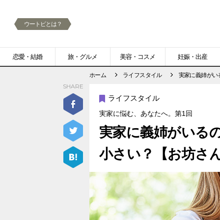
ウートピとは？
メ
恋愛・結婚
旅・グルメ
美容・コスメ
妊娠・出産
ニ
ホーム
ライフスタイル
実家に義姉がい
SHARE
ュ
ライフスタイル
ー
実家に悩む、あなたへ。第1回
実家に義姉がいる
小さい？【お坊さ