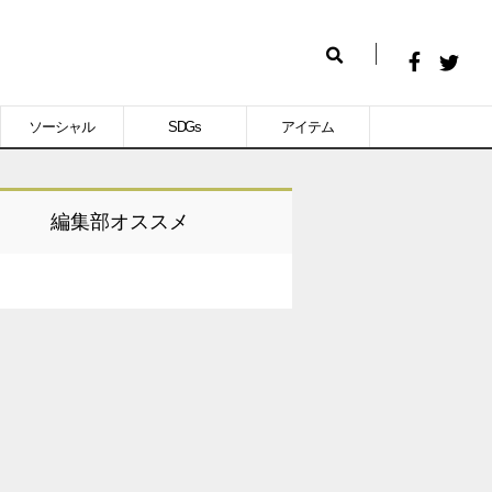
Facebook
Twitt
検
で
で
索
ソーシャル
SDGs
アイテム
シ
シ
ェ
ェ
ア
ア
編集部オススメ
す
す
る
る