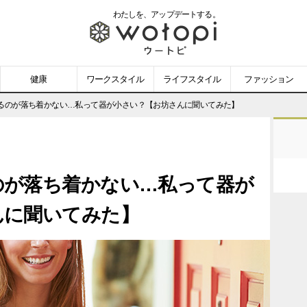
わたしを、
アップデートする。
wotopi
-
健康
ワークスタイル
ライフスタイル
ファッション
ウ
るのが落ち着かない…私って器が小さい？【お坊さんに聞いてみた】
ー
ト
のが落ち着かない…私って器が
ピ
んに聞いてみた】