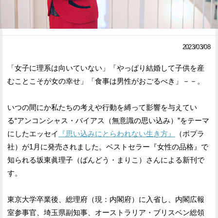
Facebook
Twitter
で
で
2023/03/08
シ
シ
「女子に理系は向いていない」「やっぱり結婚して子供を産
ェ
ェ
むことこそが女の幸せ」「食事は男性がおごるべき」－－。
ア
ア
いつの間にか私たちの考えや行動を縛って影響を与えてい
す
す
る“アンコンシャス・バイアス（無意識の思い込み）”をテーマ
る
る
にしたエッセイ
『思い込みにとらわれない生き方』
（ポプラ
社）が1月に発売されました。ベストセラー『女性の品格』で
知られる坂東眞理子（ばんどう・まりこ）さんによる新刊で
す。
東京大学卒業後、総理府（現：内閣府）に入省し、内閣広報
室参事官、埼玉県副知事、オーストラリア・ブリスベン総領