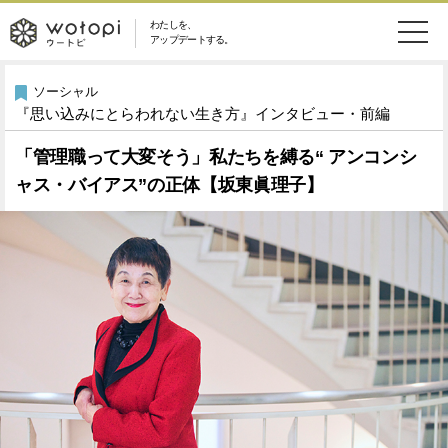
わたしを、
wotopi
アップデートする。
メ
恋愛・結婚
旅・グルメ
-
ソーシャル
『思い込みにとらわれない生き方』インタビュー・前編
ニ
美容・コスメ
妊娠・出産
ウ
ュ
「管理職って大変そう」私たちを縛る“ アンコンシ
ャス・バイアス”の正体【坂東眞理子】
健康
ワークスタイル
ー
ー
ライフスタイル
ファッション
ト
ソーシャル
SDGs
ピ
アイテム
検
索
ウートピとは？