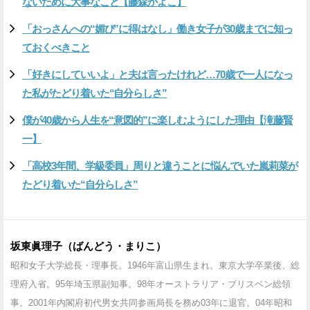
ないために大事なこと【藤森かよこ】
「おっさんへの“媚び”に得はなし」働き女子が30歳までに知っ
ておくべきこと
「好きにしていいよ」と夫は言ったけれど…70歳で一人になっ
た私がたどり着いた“自分らしさ”
僕が40歳から人生を“意図的”に楽しむようにした理由【滝藤賢
一】
「高校3年間、学級委員」周りと違うことに悩んでいた嵐莉菜が
たどり着いた“自分らしさ”
坂東眞理子（ばんどう・まりこ）
昭和女子大学総長・理事長。1946年富山県生まれ。東京大学卒業後、総
理府入省。95年埼玉県副知事。98年オーストラリア・ブリスベン総領
事。2001年内閣府初代男女共同参画局長を務め03年に退官。04年昭和