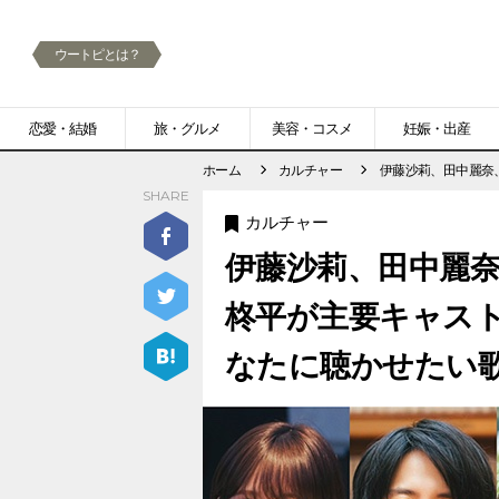
ウートピとは？
メ
恋愛・結婚
旅・グルメ
美容・コスメ
妊娠・出産
ニ
ホーム
カルチャー
伊藤沙莉、田中麗奈
SHARE
ュ
カルチャー
ー
伊藤沙莉、田中麗
柊平が主要キャス
なたに聴かせたい