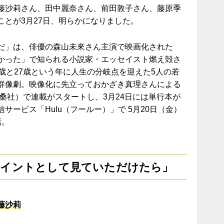
藤沙莉さん、田中麗奈さん、前田敦子さん、藤原季
ことが3月27日、明らかになりました。
だ」は、俳優の森山未來さん主演で映画化された
なかった」で知られる小説家・エッセイスト燃え殻さ
歳と27歳という年に人生の分岐点を迎えた5人の若
群像劇。映像化に先立っておかざき真理さんによる
扶桑社）で連載がスタートし、3月24日には単行本が
サービス「Hulu（フールー）」で 5月20日（金）
話。
ポイントとして見ていただけたら」
藤沙莉