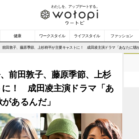
わたしを、
アップデートする。
wotopi
-
健康
ワークスタイル
ライフスタイル
ファッション
ウ
、前田敦子、藤原季節、上杉柊平が主要キャストに！ 成田凌主演ドラマ「あなたに聴
ー
奈、前田敦子、藤原季節、上杉
ト
トに！ 成田凌主演ドラマ「あ
ピ
歌があるんだ」