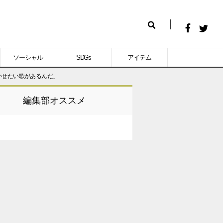
Facebook
Twitt
検
で
で
索
ソーシャル
SDGs
アイテム
シ
シ
かせたい歌があるんだ」
ェ
ェ
ア
ア
編集部オススメ
す
す
る
る