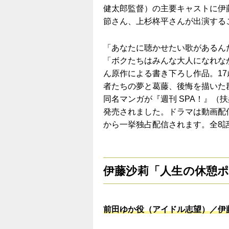
健太郎監督）の主要キャストに伊
節さん、上杉柊平さんが出演する
「あなたに聴かせたい歌があるん
「ボクたちはみんな大人になれ
ん原作による書き下ろし作品。17
者たちの夢と葛藤、後悔を描いた
同名マンガが『週刊 SPA！』（
発売されました。ドラマは動画配信
から一挙独占配信されます。全8
伊藤沙莉「人生の休憩
前田ゆか役（アイドル志望）／伊