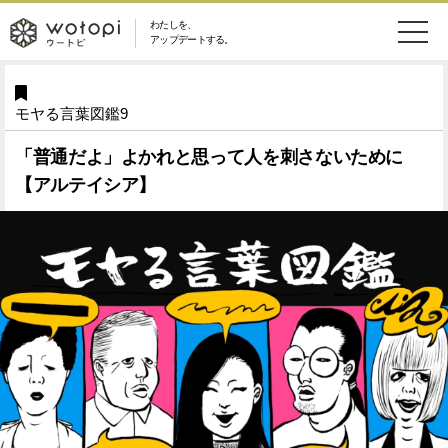
わたしを、
wotopi
アップデートする。
メ
恋愛・結婚
旅・グルメ
-
モヤる言葉図鑑9
ニ
美容・コスメ
妊娠・出産
ウ
ュ
「普通だよ」よかれと思って人を刺さないために
【アルテイシア】
健康
ワークスタイル
ー
ー
ライフスタイル
ファッション
ト
ソーシャル
SDGs
ピ
アイテム
検
索
ウートピとは？