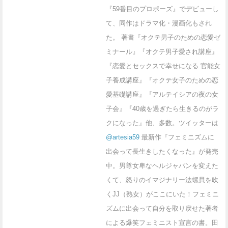
『59番目のプロポーズ』でデビューし
て、同作はドラマ化・漫画化もされ
た。 著書『オクテ男子のための恋愛ゼ
ミナール』『オクテ男子愛され講座』
『恋愛とセックスで幸せになる 官能女
子養成講座』『オクテ女子のための恋
愛基礎講座』『アルテイシアの夜の女
子会』『40歳を過ぎたら生きるのがラ
クになった』他、多数。ツイッターは
@artesia59
最新作『フェミニズムに
出会って長生きしたくなった』が発売
中。男尊女卑なヘルジャパンを変えた
くて、怒りのイマジナリー法螺貝を吹
くJJ（熟女）がここにいた！フェミニ
ズムに出会って自分を取り戻せた著者
による爆笑フェミニスト宣言の書。田