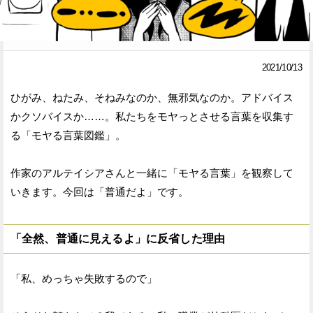
Facebook
Twitter
で
で
2021/10/13
シ
シ
ひがみ、ねたみ、そねみなのか、無邪気なのか。アドバイス
ェ
ェ
かクソバイスか……。私たちをモヤっとさせる言葉を収集す
ア
ア
る「モヤる言葉図鑑」。
す
す
作家のアルテイシアさんと一緒に「モヤる言葉」を観察して
る
る
いきます。今回は「普通だよ」です。
「全然、普通に見えるよ」に反省した理由
「私、めっちゃ失敗するので」