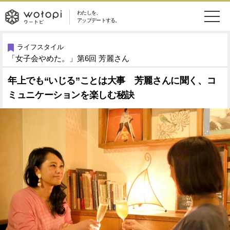
わたしを、
wotopi
アップデートする。
メ
恋愛・結婚
旅・グルメ
-
ライフスタイル
「女子会やめた。」第6回 芳麗さん
ニ
美容・コスメ
妊娠・出産
ウ
ュ
年上でも“いじる”ことは大事 芳麗さんに聞く、コ
ミュニケーションを楽しむ秘訣
健康
ワークスタイル
ー
ー
ライフスタイル
ファッション
ト
ソーシャル
SDGs
ピ
アイテム
検
索
ウートピとは？