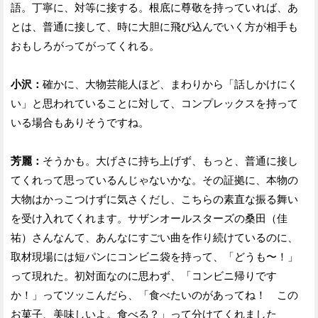
語。丁寧に、対等に接する。根底に尊敬を持っていれば、あ
とは、普通に接して、時に大胆に飛び込んでいく方が相手も
おもしろがってがってくれる。
小沢：
確かに、大物芸能人ほど、まわりから「話しかけにく
い」と思われていることに対して、コンプレックスを持って
いる場合もありそうですね。
芳麗：
そうかも。大げさに持ち上げず、もっと、普通に接し
てくれって思っているんじゃないかな。その証拠に、本物の
大物はかっこつけずに気さくだし、こちらの素直な振る舞い
を受け入れてくれます。サザンオールスターズの桑田（佳
祐）さんなんて、あんなにすごい曲を作り続けているのに、
取材現場には短パンにコンビニ袋を持って、「どうも〜！」
って現れた。初対面なのに思わず、「コンビニ帰りです
か！」ってツッこんだら、「食べたいのがあってね！ この
お菓子、美味しいよ。食べる？」って分けてくれました