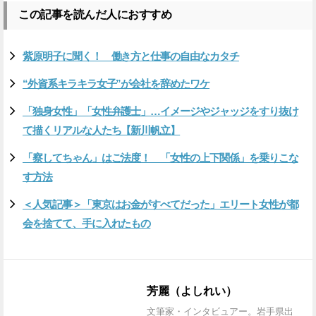
この記事を読んだ人におすすめ
紫原明子に聞く！ 働き方と仕事の自由なカタチ
“外資系キラキラ女子”が会社を辞めたワケ
「独身女性」「女性弁護士」…イメージやジャッジをすり抜け
て描くリアルな人たち【新川帆立】
「察してちゃん」はご法度！ 「女性の上下関係」を乗りこな
す方法
＜人気記事＞「東京はお金がすべてだった」エリート女性が都
会を捨てて、手に入れたもの
芳麗（よしれい）
文筆家・インタビュアー。岩手県出