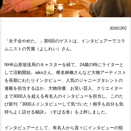
Facebook
Twitter
で
で
2016/12/02
シ
シ
「女子会やめた。」第6回のゲストは、インタビュアーでコラ
ェ
ェ
ムニストの芳麗（よしれい）さん。
ア
ア
NHK山形放送局のキャスターを経て、24歳の時にライターと
す
す
して活動開始。aikoさん、椎名林檎さんなど大物アーティスト
る
る
を長期にわたりインタビュー、人気のジャニーズタレントの
連載を担当するほか、大物俳優、お笑い芸人、クリエイター
まで3000人を超える有名人のインタビューを担当し、このた
び新刊『3000人インタビューして気づいた！相手も自分も気
持ちよく話せる秘訣』（すばる舎）を上梓しました。
インタビュアーとして、有名人から直々にインタビューの指