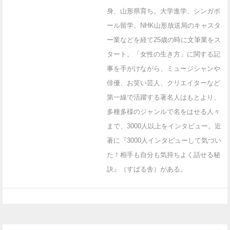
身、山形県育ち。大学進学、シンガポ
ール留学、NHK山形放送局のキャスタ
ー業などを経て25歳の時に文筆業をス
タート。「女性の生き方」に関する記
事を手がけながら、ミュージシャンや
俳優、お笑い芸人、クリエイターなど
第一線で活躍する著名人はもとより、
多種多様のジャンルで名をはせる人々
まで、3000人以上をインタビュー。近
著に『3000人インタビューして気づい
た！相手も自分も気持ちよく話せる秘
訣』（すばる舎）がある。