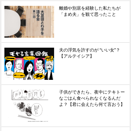
離婚や別居を経験した私たちが
Facebook
Twitter
「まめ夫」を観て思ったこと
で
で
シ
シ
ェ
ェ
夫の浮気を許すのが “いい女”？
ア
ア
【アルテイシア】
す
す
る
る
子供ができたら、夜中にテキトー
なごはん食べられなくなるんだ
よ？【君に会えたら何て言おう】