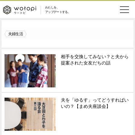
わたしを、
wotopi
アップデートする。
メ
恋愛・結婚
旅・グルメ
-
夫婦生活
ニ
美容・コスメ
妊娠・出産
ウ
ュ
健康
ワークスタイル
相手を交換してみない？と夫から
ー
ー
提案された女友だちの話
ライフスタイル
ファッション
ト
ソーシャル
SDGs
ピ
夫を「ゆるす」ってどうすればい
アイテム
いの？【まめ夫座談会】
検
索
ウートピとは？