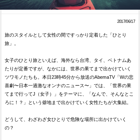
Facebook
Twitter
2017/06/17
で
で
旅のスタイルとして女性の間ですっかり定着した「ひとり
シ
シ
旅」。
ェ
ェ
ア
ア
女子のひとり旅といえば、海外なら台湾、タイ、ベトナムあ
たりが定番ですが、なかには、世界の果てまで出かけていく
す
す
ツワモノたちも。本日23時45分から放送のAbemaTV「Wの悲
る
る
喜劇〜日本一過激なオンナのニュース〜」では、「世界の果
てまで行ってJ（女子）」をテーマに、「なんで、そんなとこ
ろに！？」という僻地まで出かけていく女性たちが大集結。
どうして、わざわざ女ひとりで危険な場所に出かけていく
の？