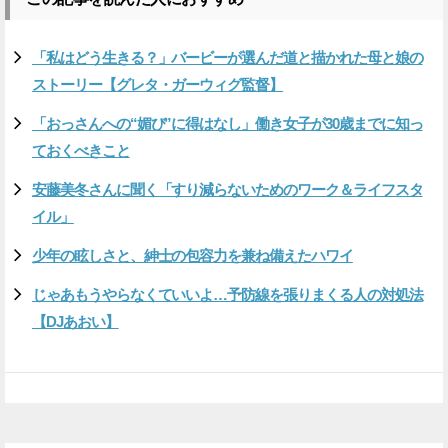
「私はどう生きる？」バービーが選んだ道と描かれた母と娘の
ストーリー【グレタ・ガーウィグ監督】
「おっさんへの“媚び”に得はなし」働き女子が30歳までに知っ
ておくべきこと
安藤美冬さんに聞く「すり減らないためのワーク＆ライフスタ
イル」
少年の眩しさと、紳士の包容力を兼ね備えたハワイ
じゃあもうやらなくていいよ…予防線を張りまくる人の対処法
【DJあおい】