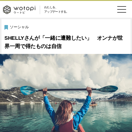
わたしを、
wotopi
アップデートする。
メ
恋愛・結婚
旅・グルメ
-
ソーシャル
ニ
SHELLYさんが「一緒に遭難したい」 オンナが世
美容・コスメ
妊娠・出産
ウ
ュ
界一周で得たものは自信
健康
ワークスタイル
ー
ー
ライフスタイル
ファッション
ト
ソーシャル
SDGs
ピ
アイテム
検
索
ウートピとは？