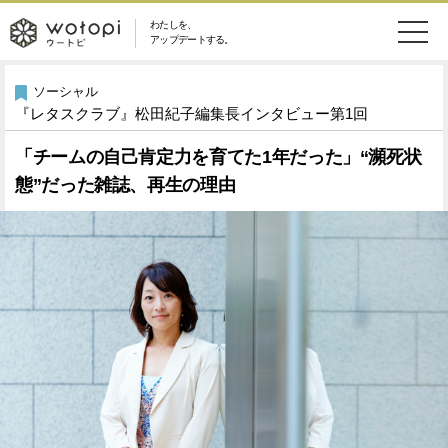
わたしを、
wotopi
アップデートする。
メ
恋愛・結婚
旅・グルメ
-
ソーシャル
『レタスクラブ』松田紀子編集長インタビュー第1回
ニ
美容・コスメ
妊娠・出産
ウ
ュ
「チームの自己肯定力を育てた1年だった」“瀕死状
態”だった雑誌、再生の理由
健康
ワークスタイル
ー
ー
ライフスタイル
ファッション
ト
ソーシャル
SDGs
ピ
アイテム
検
索
ウートピとは？