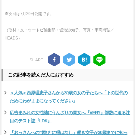
※次回は7月29日公開です。
（取材・文：ウートピ編集部・堀池沙知子、写真：宇高尚弘／
HEADS）
SHARE
この記事を読んだ人におすすめ
＜人気＞西原理恵子さんから30歳の女の子たちへ「下の世代の
ためにわがままになってください」
広告まみれの女性誌にうんざりの貴女へ『VERY』部数に迫る注
目のテスト誌『LDK』
「おっさんへの“媚び”に得はなし」働き女子が30歳までに知っ