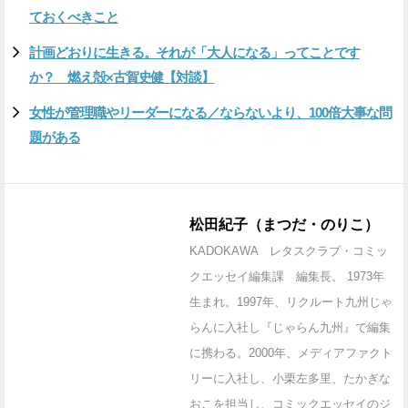
ておくべきこと
計画どおりに生きる。それが「大人になる」ってことです
か？ 燃え殻×古賀史健【対談】
女性が管理職やリーダーになる／ならないより、100倍大事な問
題がある
松田紀子（まつだ・のりこ）
KADOKAWA レタスクラブ・コミッ
クエッセイ編集課 編集長。 1973年
生まれ。1997年、リクルート九州じゃ
らんに入社し『じゃらん九州』で編集
に携わる。2000年、メディアファクト
リーに入社し、小栗左多里、たかぎな
おこを担当し、コミックエッセイのジ