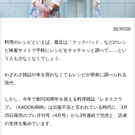
Facebook
Twitter
で
で
2017/07/28
シ
シ
料理のレシピといえば、最近は「クックパッド」などのレシ
ェ
ェ
ピ検索サイトで手軽にレシピをチャチャッと調べて……とい
ア
ア
う人も少なくなくでしょう。
す
す
わざわざ雑誌や本を買わなくてもレシピが簡単に調べられる
る
る
現代。
しかし、今年で創刊30周年を迎える料理雑誌『レタスクラ
ブ』（KADOKAWA）は出版不況と言われている時代に、3月
25日発売のプレ月刊号（4月号）から3号連続で完売と、読者
の支持を集めています。