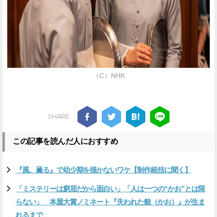
（C）NHK
SHARE
この記事を読んだ人におすすめ
『風、薫る』で幼少期を描かないワケ【制作統括に聞く】
「ミステリーは窮屈だから面白い」「人は一つの“かお”とは限
らない」 本屋大賞ノミネート『失われた貌（かお）』が生ま
れるまで