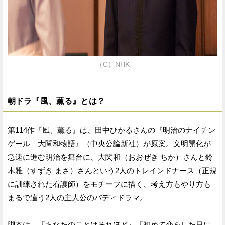
（C）NHK
朝ドラ『風、薫る』とは？
第114作『風、薫る』は、田中ひかるさんの『明治のナイチン
ゲール 大関和物語』（中央公論新社）が原案。文明開化が
急速に進む明治を舞台に、大関和（おおぜき ちか）さんと鈴
木雅（すずき まさ）さんという2人のトレインドナース（正規
に訓練された看護師）をモチーフに描く、考え方もやり方も
まるで違う2人の主人公のバディドラマ。
脚本は、『あなたのことはそれほど』『初めて恋をした日に