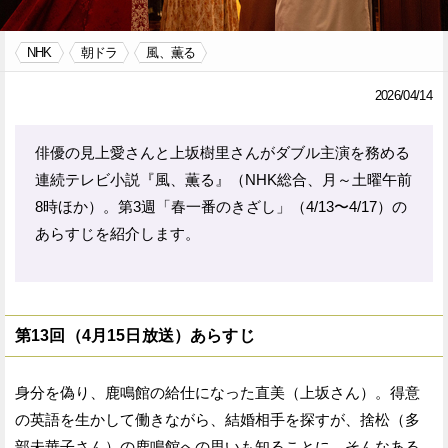
Facebook
Twitter
NHK
朝ドラ
風、薫る
で
で
2026/04/14
シ
シ
俳優の見上愛さんと上坂樹里さんがダブル主演を務める
ェ
ェ
連続テレビ小説『風、薫る』（NHK総合、月～土曜午前
ア
ア
8時ほか）。第3週「春一番のきざし」（4/13〜4/17）の
す
す
あらすじを紹介します。
る
る
第13回（4月15日放送）あらすじ
身分を偽り、鹿鳴館の給仕になった直美（上坂さん）。得意
の英語を生かして働きながら、結婚相手を探すが、捨松（多
部未華子さん）の鹿鳴館への思いも知ることに。そんなある