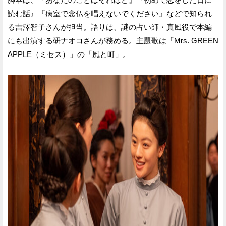
読む話』『病室で念仏を唱えないでください』などで知られ
る吉澤智子さんが担当。語りは、謎の占い師・真風役で本編
にも出演する研ナオコさんが務める。主題歌は「Mrs. GREEN
APPLE（ミセス）」の「風と町」。