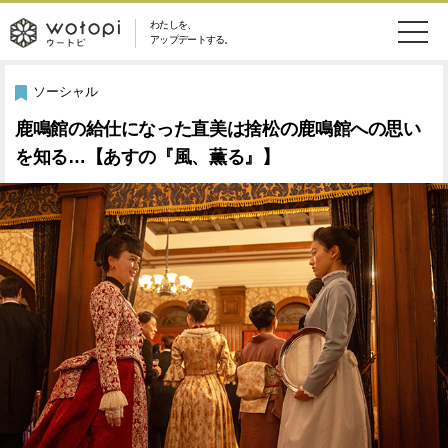
わたしを、
wotopi
アップデートする。
メ
恋愛・結婚
旅・グルメ
-
ソーシャル
ニ
鹿鳴館の給仕になった直美は捨松の鹿鳴館への思い
美容・コスメ
妊娠・出産
ウ
ュ
を知る…【あすの『風、薫る』】
健康
ワークスタイル
ー
ー
ライフスタイル
ファッション
ト
ソーシャル
SDGs
ピ
アイテム
検
索
ウートピとは？