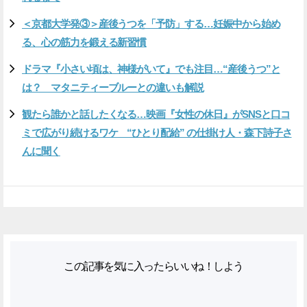
＜京都大学発③＞産後うつを「予防」する…妊娠中から始め
る、心の筋力を鍛える新習慣
ドラマ『小さい頃は、神様がいて』でも注目…“産後うつ”と
は？ マタニティーブルーとの違いも解説
観たら誰かと話したくなる…映画『女性の休日』がSNSと口コ
ミで広がり続けるワケ “ひとり配給” の仕掛け人・森下詩子さ
んに聞く
この記事を気に入ったらいいね！しよう