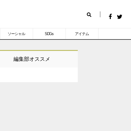
Facebook
Twitt
検
で
で
索
ソーシャル
SDGs
アイテム
シ
シ
ェ
ェ
ア
ア
編集部オススメ
す
す
る
る