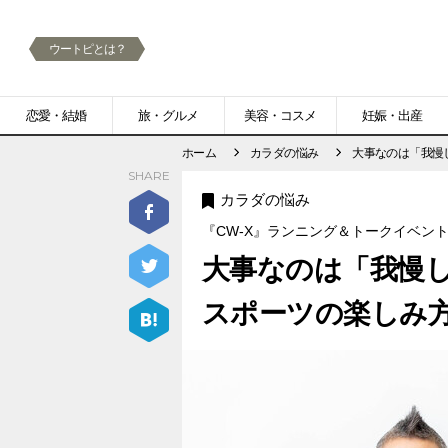
ウートピとは？
メ
恋愛・結婚
旅・グルメ
美容・コスメ
妊娠・出産
ニ
ホーム
カラダの悩み
大事なのは「我慢
SHARE
ュ
カラダの悩み
ー
『CW-X』ランニング＆トークイベント by Be
大事なのは「我慢
スポーツの楽しみ