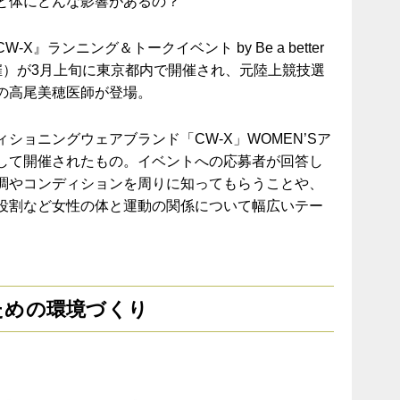
と体にどんな影響があるの？
』ランニング＆トークイベント by Be a better
ール主催）が3月上旬に東京都内で開催され、元陸上競技選
の高尾美穂医師が登場。
ショニングウェアブランド「CW-X」WOMEN’Sア
して開催されたもの。イベントへの応募者が回答し
調やコンディションを周りに知ってもらうことや、
役割など女性の体と運動の関係について幅広いテー
。
ための環境づくり