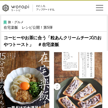
わたしを、
wotopi
アップデートする。
メ
恋愛・結婚
旅・グルメ
-
旅・グルメ
在宅楽飯 レシピ公開！第5弾
ニ
美容・コスメ
妊娠・出産
ウ
ュ
コーヒーやお茶に合う「粒あんクリームチーズのお
やつトースト」 ＃在宅楽飯
健康
ワークスタイル
ー
ー
ライフスタイル
ファッション
ト
ソーシャル
SDGs
ピ
アイテム
検
索
ウートピとは？