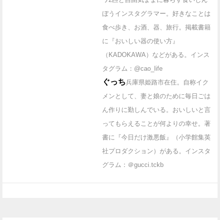
ぼうインスタグラマー。好きなことは
食べ歩き、お酒、器、旅行。掲載書籍
に『おいしい器の使い方』
（KADOKAWA）などがある。インス
タグラム：@cao_life
ぐっち
兵庫県姫路市在住。自称イク
メンとして、妻と娘のために毎日ごは
ん作りに勤しんでいる。おいしいと言
ってもらえることが何よりの幸せ。著
書に『今日だけ激悪飯』（小学館集英
社プロダクション）がある。インスタ
グラム：＠gucci.tckb