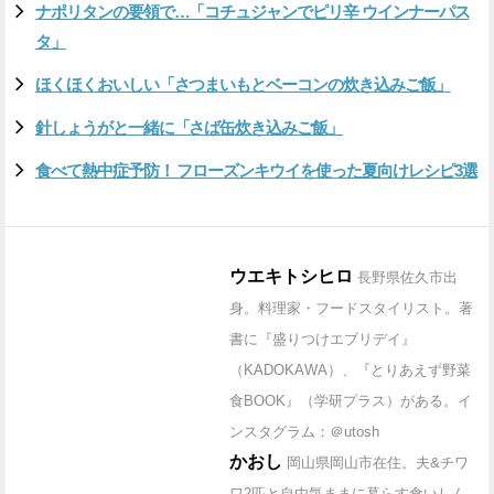
ナポリタンの要領で…「コチュジャンでピリ辛 ウインナーパス
タ」
ほくほくおいしい「さつまいもとベーコンの炊き込みご飯」
針しょうがと一緒に「さば缶炊き込みご飯」
食べて熱中症予防！ フローズンキウイを使った夏向けレシピ3選
ウエキトシヒロ
長野県佐久市出
身。料理家・フードスタイリスト。著
書に『盛りつけエブリデイ』
（KADOKAWA）、『とりあえず野菜
食BOOK』（学研プラス）がある。イ
ンスタグラム：＠utosh
かおし
岡山県岡山市在住。夫&チワ
ワ2匹と自由気ままに暮らす食いしん