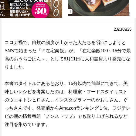
Facebook
Twitter
で
で
2020/09/25
シ
シ
コロナ禍で、自炊の頻度が上がった人たちを“楽”にしようと
ェ
ェ
SNSで始まった「＃在宅楽飯」が、『在宅楽飯100～15分で最
ア
ア
高のおうちごはん～』として9月11日に大和書房より発売にな
りました。
す
す
る
る
本書のタイトルにあるとおり、15分以内で簡単にできて、美
味しいレシピを考案したのは、料理家・フードスタイリスト
のウエキトシヒロさん、インスタグラマーのかおしさん、ぐ
っちさんです。発売前からAmazonランキング１位、フジテレ
ビの朝の情報番組『ノンストップ』でも取り上げられるなど
注目を集めています。