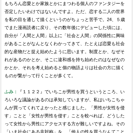
もちろん恋愛とか家族とかにまつわる個人のファンタジーを
否定したいわけではないんですよ。ただ、恋する二人の世界
を私の目を通して描くというのがちょっと苦手で。24、５歳
でまた漫画読者に戻り、その数年後にデビューした頃には、
自分が「人間と人間」以上に「社会と人間」の関係性に興味
があることがなんとなくわかってきて、たとえば恋愛も社会
的な産物だと捉え始めたように思います。制度とか、なぜそ
れがあるのかとか、そこに違和感を持ち始めたのはなぜなの
かとか、それを考え始めると個の物語よりは社会の方に描く
ものが繋がって行くことが多くて。
ふみ：
『１１２２』でいちこが男性を買うというところ、い
ろいろな議論があるのは承知していますが、私はいちこちゃ
んが買ってくれてよかったと感じました。「男性が女性を侵
す」ことと「女性が男性を侵す」ことを較べれば、どうした
って女性から男性にアクセスする方が難しいですよね。その
「いま社会にある非対称」を、「他人の性を買うなんてこと