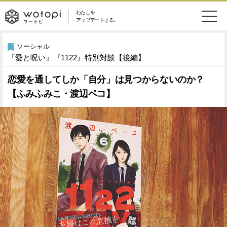
わたしを、
wotopi
アップデートする。
メ
恋愛・結婚
旅・グルメ
-
ソーシャル
『愛と呪い』『1122』特別対談【後編】
ニ
美容・コスメ
妊娠・出産
ウ
ュ
恋愛を通してしか「自分」は見つからないのか？
【ふみふみこ・渡辺ペコ】
健康
ワークスタイル
ー
ー
ライフスタイル
ファッション
ト
ソーシャル
SDGs
ピ
アイテム
検
索
ウートピとは？