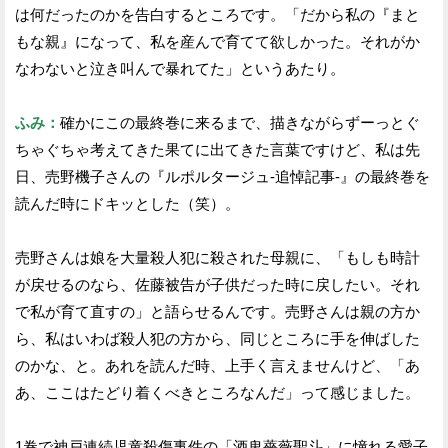
は何だったのかを告白するところです。「だから私の『まと
もな親』になって、私を産んで育てて欲しかった。それがか
なわないと泣き叫んで暴れてた」というあたり。
ふみ：
確かにこの最終巻に来るまで、描きながらずーっとぐ
ちゃぐちゃ考えてきた果てに出てきた言葉ですけど、私は先
日、売野機子さんの『ルポルタージュ‐追悼記事‐』の最終巻を
読んだ時にドキッとした（笑）。
売野さんは娘を大量殺人犯に殺された母親に、「もしも時計
が戻せるのなら、佐藤被告が子供だった時に戻したい。それ
で私が育て直すの」と語らせるんです。売野さんは親の方か
ら、私はいわば殺人犯の方から、同じところに手を伸ばした
のかな、と。あれを読んだ時、上手く言えませんけど、「あ
あ、ここはたどり着くべきところなんだ」って感じました。
1巻で神戸連続児童殺傷事件の「酒鬼薔薇聖斗」に憧れる愛子