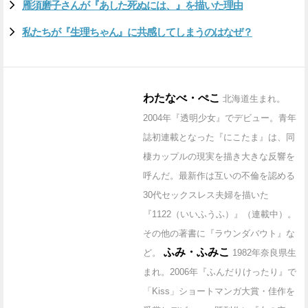
雁須磨子さんが『あした死ぬには、』を描いた理由
私たちが『生理ちゃん』に共感してしまうのはなぜ？
わたなべ・ぺこ
北海道生まれ。
2004年『透明少女』でデビュー。青年
誌初連載となった『にこたま』は、同
棲カップルの現実を描き大きな反響を
呼んだ。最新作は互いの不倫を認める
30代セックスレス夫婦を描いた
『1122（いいふうふ）』（連載中）。
その他の著書に『ラウンダバウト』な
ふみ・ふみこ
ど。
1982年奈良県生
まれ。2006年『ふんだりけったり』で
「Kiss」ショートマンガ大賞・佳作を