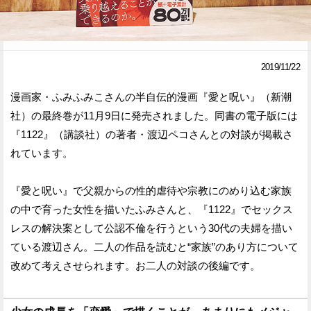
Facebook
Twitter
で
で
2019/11/22
シ
シ
漫画家・ふみふみこさんの半自伝的漫画『愛と呪い』（新潮
ェ
ェ
社）の最終巻が11月9日に発売されました。同書の電子版には
ア
ア
『1122』（講談社）の著者・渡辺ペコさんとの対談が掲載さ
れています。
す
す
る
る
『愛と呪い』で父親からの性的虐待や宗教にのめり込む家族
の中で育った女性を描いたふみさんと、『1122』でセックス
レスの解決案として公認不倫を行うという30代の夫婦を描い
ている渡辺さん。二人の作品を読むと“家族”のあり方について
改めて考えさせられます。お二人の対談の後編です。