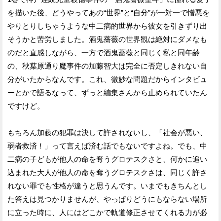
を描いた後、どうやってあの“世界”と“自分”が一対一で憎悪を
やりとりしちゃうような中二病的世界から彼女を引きずり出
そうかと苦労しました。酒鬼薔薇の世界観は絶対にダメなも
のだと直感しながら、一方で酒鬼薔薇と同じく私と同年齢
の、秋葉原通り魔事件の加藤智大は完全に否定しきれない自
分がいたからなんです。これ、微妙な問題だからインタビュ
ーとかで語るなって、ずっと編集さんから止められていたん
ですけど。
もちろん加藤の犯罪は決して許されないし、「社会が悪い、
弱者救済！」って言えば済む話でもないですよね。でも、中
二病の子どもが他人の命を奪うグロテスクさと、何かに追い
込まれた大人が他人の命を奪うグロテスクさは、同じく許さ
れない罪でも性格が違うと思うんです。いまでもきちんとし
た答えは見つかりませんが、やっぱりどうにもならない場所
に立った時に、人にはどこかで軌道修正させてくれる力が必