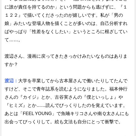
に誰が責任を持てるのか」という問題からも逃げずに、『１
１２２』で描いてくださったのが嬉しいです。私が「男の
娘」みたいな登場人物を描くことが多いのは、自己分析すれ
ばやっぱり「性差をなくしたい」というところに根ざしてい
て……。
渡辺さん、漫画に戻ってきたきっかけみたいなものはありま
すか？
渡辺：
大学を卒業してから古本屋さんで働いたりしてたんで
すけど、そこで青年誌系を読むようになりました。福本伸行
さんの『カイジ』とか、古谷実さんの『僕といっしょ』や
『ヒミズ』とか……読んでびっくりしたのを覚えています。
あとは「FEEL YOUNG」で魚喃キリコさんや南Ｑ太さんにも
出会ってびっくりして。絵も文法も自分にとって衝撃で。