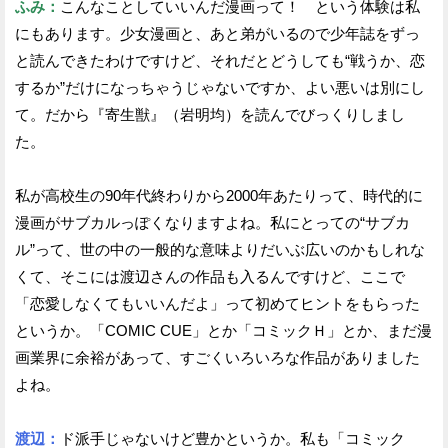
ふみ：
こんなことしていいんだ漫画って！ という体験は私
にもあります。少女漫画と、あと弟がいるので少年誌をずっ
と読んできたわけですけど、それだとどうしても“戦うか、恋
するか”だけになっちゃうじゃないですか、よい悪いは別にし
て。だから『寄生獣』（岩明均）を読んでびっくりしまし
た。
私が高校生の90年代終わりから2000年あたりって、時代的に
漫画がサブカルっぽくなりますよね。私にとっての“サブカ
ル”って、世の中の一般的な意味よりだいぶ広いのかもしれな
くて、そこには渡辺さんの作品も入るんですけど、ここで
「恋愛しなくてもいいんだよ」って初めてヒントをもらった
というか。「COMIC CUE」とか「コミックＨ」とか、まだ漫
画業界に余裕があって、すごくいろいろな作品がありました
よね。
渡辺：
ド派手じゃないけど豊かというか。私も「コミック