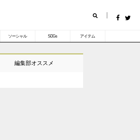
Facebook
Twitt
検
で
で
索
ソーシャル
SDGs
アイテム
シ
シ
ェ
ェ
ア
ア
編集部オススメ
す
す
る
る