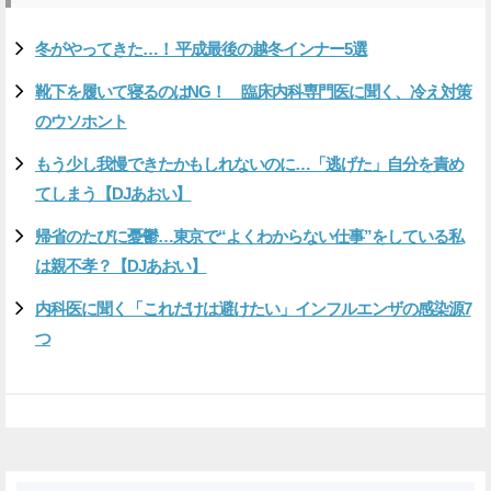
冬がやってきた…！ 平成最後の越冬インナー5選
靴下を履いて寝るのはNG！ 臨床内科専門医に聞く、冷え対策
のウソホント
もう少し我慢できたかもしれないのに…「逃げた」自分を責め
てしまう【DJあおい】
帰省のたびに憂鬱…東京で“よくわからない仕事”をしている私
は親不孝？【DJあおい】
内科医に聞く「これだけは避けたい」インフルエンザの感染源7
つ