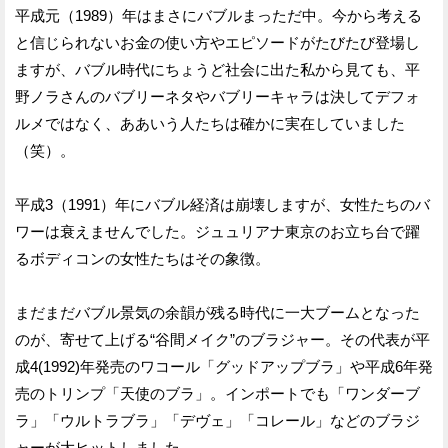
平成元（1989）年はまさにバブルまっただ中。今から考える
と信じられないお金の使い方やエピソードがたびたび登場し
ますが、バブル時代にちょうど社会に出た私から見ても、平
野ノラさんのバブリーネタやバブリーキャラは決してデフォ
ルメではなく、ああいう人たちは確かに実在していました
（笑）。
平成3（1991）年にバブル経済は崩壊しますが、女性たちのバ
ワーは衰えませんでした。ジュュリアナ東京のお立ち台で躍
るボディコンの女性たちはその象徴。
まだまだバブル景気の余韻が残る時代に一大ブームとなった
のが、寄せて上げる“谷間メイク”のブラジャー。その代表が平
成4(1992)年発売のワコール「グッドアップブラ」や平成6年発
売のトリンプ「天使のブラ」。インポートでも「ワンダーブ
ラ」「ウルトラブラ」「デヴェ」「コレール」などのブラジ
ャーが大ヒットしました。