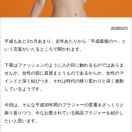
Facebook
Twitter
で
で
2019/01/23
シ
シ
平成もあと3カ月あまり。去年あたりから「平成最後の〜」と
ェ
ェ
いう言葉がいたるところで聞かれます。
ア
ア
下着はファッションのように人の目に触れるものではありま
す
す
せんが、女性の肌に直接まとうものであるからか、女性のマ
る
る
インドと深く結びつき、それは時代の移り変わりと深く連動
しているようです。
今回は、そんな平成30年間のブラジャーの変遷をざっくりと
振り返りつつ、今なお愛されている銘品ブラジャーを紹介し
たいと思います。