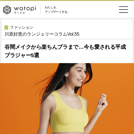
わたしを、
wotopi
アップデートする。
メ
恋愛・結婚
旅・グルメ
-
ファッション
川原好恵のランジェリーコラムVol.55
ニ
美容・コスメ
妊娠・出産
ウ
ュ
谷間メイクから楽ちんブラまで…今も愛される平成
ブラジャー5選
健康
ワークスタイル
ー
ー
ライフスタイル
ファッション
ト
ソーシャル
SDGs
ピ
アイテム
検
索
ウートピとは？