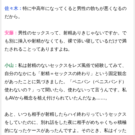
佐々木：
特に中高年になってくると男性の勃ちが悪くなるの
だから。
安藤：
男性のセックスって、射精ありきじゃないですか。で
も別に挿入や射精がなくても、裸で添い寝しているだけで満
たされることってありますよね。
小山：
私は射精のないセックスをレズ風俗で経験してみて、
自分のなかにも「射精＝セックスの終わり」という固定観念
があったことに気づきました。「ペニバン（ペニスバンド）
使わないの？」って聞いたら、使わないって言うんです。私
もAVから概念を植え付けられていたんだなぁ……。
あと、いつも相手が射精したらハイ終わりっていうセックス
をしていたのに、別れ話をした夜に相手がめちゃくちゃ積極
的になったケースがあったんですよ。そのとき、私はイッた