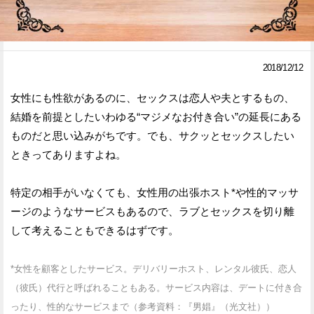
Facebook
Twitter
で
で
2018/12/12
シ
シ
女性にも性欲があるのに、セックスは恋人や夫とするもの、
ェ
ェ
結婚を前提としたいわゆる“マジメなお付き合い”の延長にある
ア
ア
ものだと思い込みがちです。でも、サクッとセックスしたい
ときってありますよね。
す
す
る
る
特定の相手がいなくても、女性用の出張ホスト*や性的マッサ
ージのようなサービスもあるので、ラブとセックスを切り離
して考えることもできるはずです。
*女性を顧客としたサービス。デリバリーホスト、レンタル彼氏、恋人
（彼氏）代行と呼ばれることもある。サービス内容は、デートに付き合
ったり、性的なサービスまで（参考資料：『男娼』（光文社））