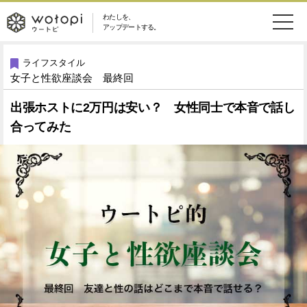
わたしを、
wotopi
アップデートする。
メ
恋愛・結婚
旅・グルメ
-
ライフスタイル
女子と性欲座談会 最終回
ニ
美容・コスメ
妊娠・出産
ウ
ュ
出張ホストに2万円は安い？ 女性同士で本音で話し
合ってみた
健康
ワークスタイル
ー
ー
ライフスタイル
ファッション
ト
ソーシャル
SDGs
ピ
アイテム
検
索
ウートピとは？