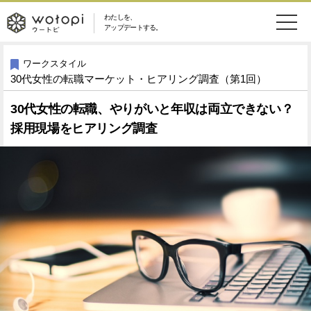
わたしを、
wotopi
アップデートする。
メ
恋愛・結婚
旅・グルメ
-
ワークスタイル
30代女性の転職マーケット・ヒアリング調査（第1回）
ニ
美容・コスメ
妊娠・出産
ウ
ュ
30代女性の転職、やりがいと年収は両立できない？
採用現場をヒアリング調査
健康
ワークスタイル
ー
ー
ライフスタイル
ファッション
ト
ソーシャル
SDGs
ピ
アイテム
検
索
ウートピとは？