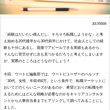
Facebook
Twitter
で
で
2017/05/08
シ
シ
「経験はだいたい積んだし、そろそろ転職しようかな」と考
ェ
ェ
え始める20代後半から30代前半にかけて。社会人としての経
ア
ア
験も十分にあるし、面接でアピールできる実績もあるから、
そんなに苦労せずに次も見つかるだろうと考えてしまいます
す
す
が、実際のところはどうなのでしょう？
る
る
今回、ウートピ編集部では、ウートピユーザーのペルソナ
「30代、女性、年収450万」という条件で、転職マーケットに
おいてどのくらいニーズがあるのか、希望どおりの転職を叶
えるためにはどんな戦略が必要なのかをキャリアコンサルタ
ントから人事担当者までヒアリングして調べてみることにし
ました。