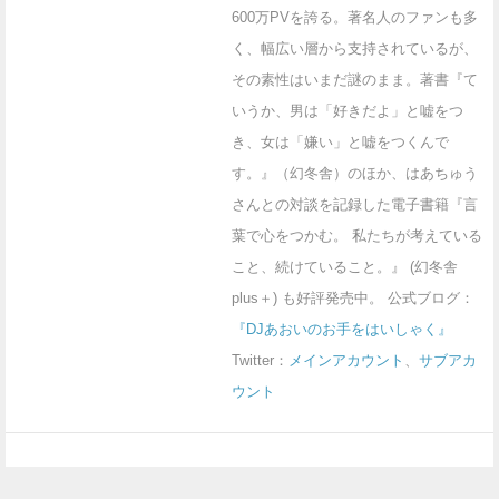
600万PVを誇る。著名人のファンも多
く、幅広い層から支持されているが、
その素性はいまだ謎のまま。著書『て
いうか、男は「好きだよ」と嘘をつ
き、女は「嫌い」と嘘をつくんで
す。』（幻冬舎）のほか、はあちゅう
さんとの対談を記録した電子書籍『言
葉で心をつかむ。 私たちが考えている
こと、続けていること。』 (幻冬舎
plus＋) も好評発売中。 公式ブログ：
『DJあおいのお手をはいしゃく』
Twitter：
メインアカウント
、
サブアカ
ウント