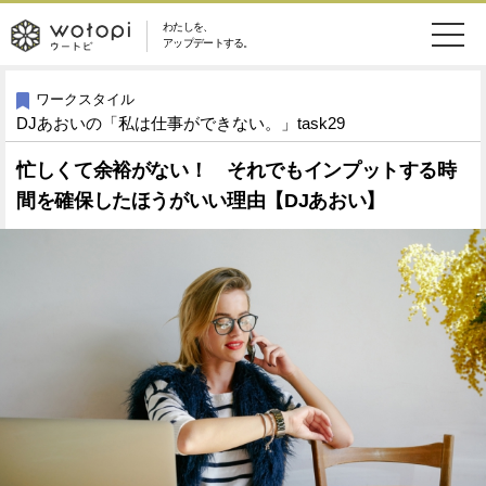
わたしを、
wotopi
アップデートする。
メ
恋愛・結婚
旅・グルメ
-
ワークスタイル
DJあおいの「私は仕事ができない。」task29
ニ
美容・コスメ
妊娠・出産
ウ
ュ
忙しくて余裕がない！ それでもインプットする時
間を確保したほうがいい理由【DJあおい】
健康
ワークスタイル
ー
ー
ライフスタイル
ファッション
ト
ソーシャル
SDGs
ピ
アイテム
検
索
ウートピとは？