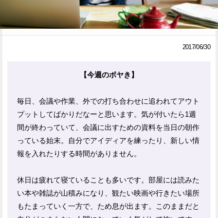
Facebook
Twitter
で
で
2017/06/30
シ
シ
ェ
ェ
【今週のボヤき】
ア
ア
毎日、会議や作業、外での打ち合わせに追われてアウト
す
す
プットしてばかりだなーと思います。気が付いたら1週
る
る
間が終わっていて、会議に出すための資料を当日の朝作
っている始末。自分でアイディアを練ったり、新しい情
報を入れたりする時間がありません。
休日は疲れて寝ていることも多いです。部屋には読みた
い本や雑誌が山積みになり、観たい映画や行きたい場所
もたまっていく一方で、ため息が出ます。このままだと