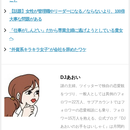
【話題】女性が管理職やリーダーになる／ならないより、100倍
大事な問題がある
「仕事がしんどい」だから専業主婦に逃げようとしている貴女
へ
“外資系キラキラ女子”が会社を辞めたワケ
DJあおい
謎の主婦。ツイッターで独自の恋愛観
をつづり、一般人としては異例のフォ
ロワー22万人、サブアカウントではフ
ォロワーの恋愛相談にも乗り、フォロ
ワー15万人を抱える。公式ブログ『DJ
あおいのお手をはいしゃく』は月間約