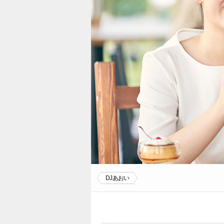
DJあおい