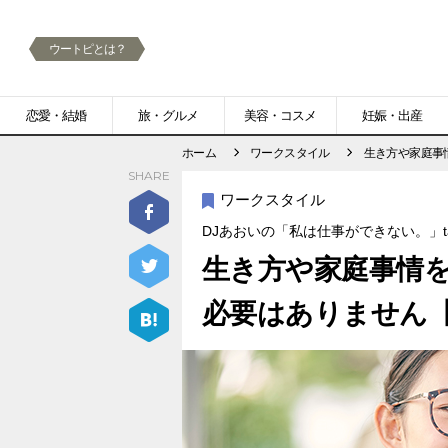
ウートピとは？
メ
恋愛・結婚
旅・グルメ
美容・コスメ
妊娠・出産
ニ
ホーム
ワークスタイル
生き方や家庭事
SHARE
ュ
ワークスタイル
ー
DJあおいの「私は仕事ができない。」tas
生き方や家庭事情
必要はありません【