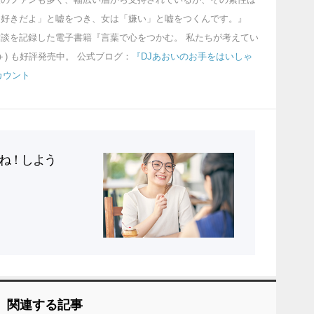
「好きだよ」と嘘をつき、女は「嫌い」と嘘をつくんです。』
談を記録した電子書籍『言葉で心をつかむ。 私たちが考えてい
＋) も好評発売中。 公式ブログ：
『DJあおいのお手をはいしゃ
カウント
ね！しよう
関連する記事