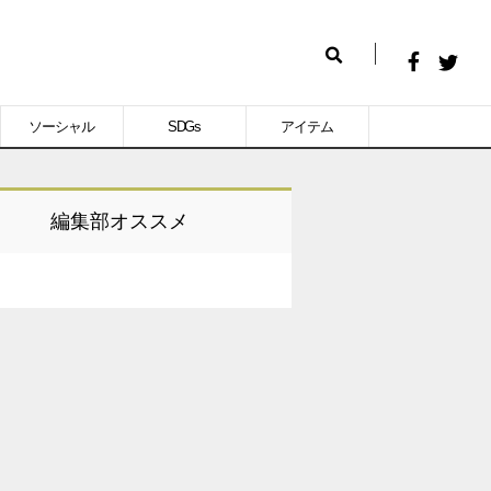
Facebook
Twitt
検
で
で
索
ソーシャル
SDGs
アイテム
シ
シ
ェ
ェ
ア
ア
編集部オススメ
す
す
る
る