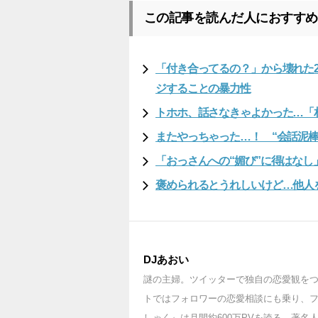
この記事を読んだ人におすすめ
「付き合ってるの？」から壊れた2
ジすることの暴力性
トホホ、話さなきゃよかった…「
またやっちゃった…！ “会話泥棒
「おっさんへの“媚び”に得はなし
褒められるとうれしいけど…他人
DJあおい
謎の主婦。ツイッターで独自の恋愛観をつ
トではフォロワーの恋愛相談にも乗り、フ
しゃく』は月間約600万PVを誇る。著