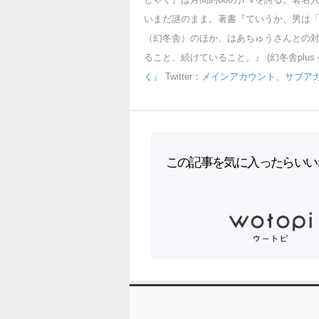
いまだ謎のまま。著書『ていうか、男は
（幻冬舎）のほか、はあちゅうさんとの対
ること、続けていること。』 (幻冬舎plus
く』
Twitter：
メインアカウント
、
サブア
この記事を気に入ったらいい