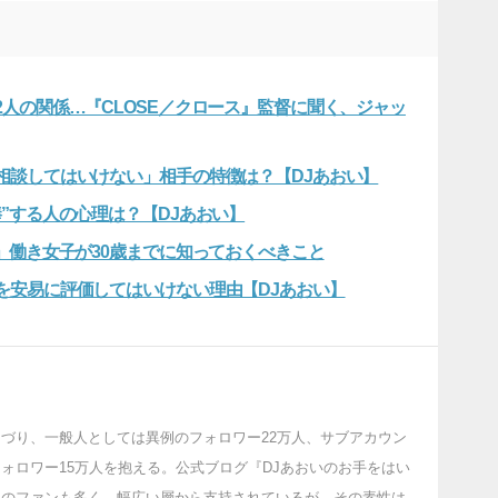
人の関係…『CLOSE／クロース』監督に聞く、ジャッ
相談してはいけない」相手の特徴は？【DJあおい】
”する人の心理は？【DJあおい】
」働き女子が30歳までに知っておくべきこと
を安易に評価してはいけない理由【DJあおい】
づり、一般人としては異例のフォロワー22万人、サブアカウン
ォロワー15万人を抱える。公式ブログ『DJあおいのお手をはい
名人のファンも多く、幅広い層から支持されているが、その素性は