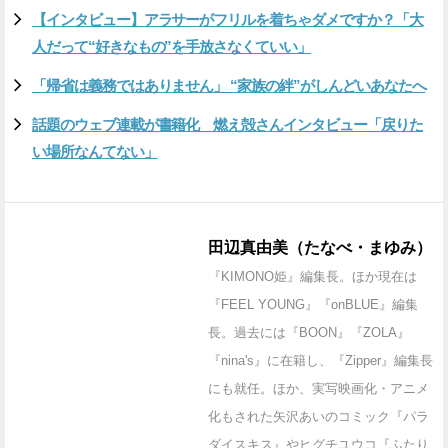
【インタビュー】アラサーがフリルを着ちゃダメですか？「大
人だって“好きなもの”を手放さなくていい」
「帰省は義務ではありません」 “家族の絆”がしんどいあなたへ
話題のウェブ連載が書籍化 燃え殻さんインタビュー「戻りた
い場所なんてない」
田辺真由美（たなべ・まゆみ）
『KIMONO姫』編集長。ほか現在は
『FEEL YOUNG』『onBLUE』編集
長。過去には『BOON』『ZOLA』
『nina's』に在籍し、『Zipper』編集長
にも就任。ほか、実写映画化・アニメ
化もされた矢沢あいのコミック『パラ
ダイスキス』やヒグチユウコ『ふたり