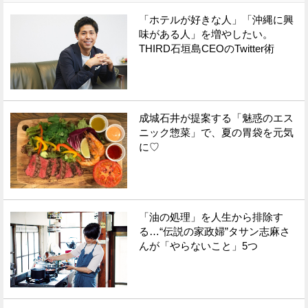
「ホテルが好きな人」「沖縄に興
味がある人」を増やしたい。
THIRD石垣島CEOのTwitter術
成城石井が提案する「魅惑のエス
ニック惣菜」で、夏の胃袋を元気
に♡
「油の処理」を人生から排除す
る…“伝説の家政婦”タサン志麻さ
んが「やらないこと」5つ