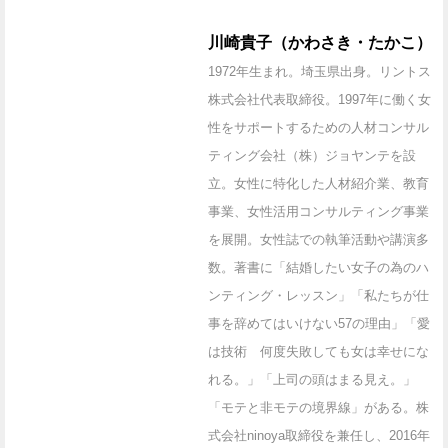
川崎貴子（かわさき・たかこ）
1972年生まれ。埼玉県出身。リントス
株式会社代表取締役。1997年に働く女
性をサポートするための人材コンサル
ティング会社（株）ジョヤンテを設
立。女性に特化した人材紹介業、教育
事業、女性活用コンサルティング事業
を展開。女性誌での執筆活動や講演多
数。著書に「結婚したい女子の為のハ
ンティング・レッスン」「私たちが仕
事を辞めてはいけない57の理由」「愛
は技術 何度失敗しても女は幸せにな
れる。」「上司の頭はまる見え。」
「モテと非モテの境界線」がある。株
式会社ninoya取締役を兼任し、2016年