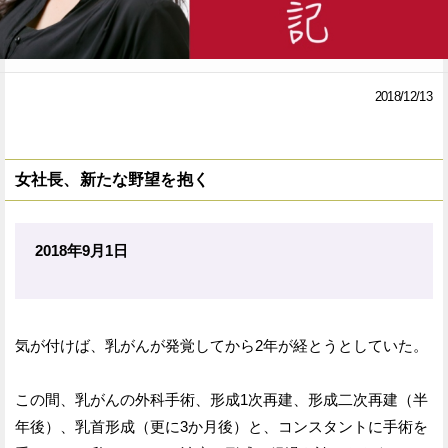
Facebook
Twitter
で
で
2018/12/13
シ
シ
ェ
ェ
女社長、新たな野望を抱く
ア
ア
す
す
2018年9月1日
る
る
気が付けば、乳がんが発覚してから2年が経とうとしていた。
この間、乳がんの外科手術、形成1次再建、形成二次再建（半
年後）、乳首形成（更に3か月後）と、コンスタントに手術を