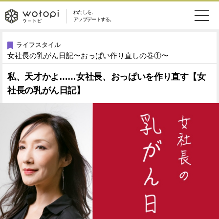
わたしを、
wotopi
アップデートする。
メ
恋愛・結婚
旅・グルメ
-
ライフスタイル
女社長の乳がん日記〜おっぱい作り直しの巻①〜
ニ
美容・コスメ
妊娠・出産
ウ
ュ
私、天才かよ……女社長、おっぱいを作り直す【女
社長の乳がん日記】
健康
ワークスタイル
ー
ー
ライフスタイル
ファッション
ト
ソーシャル
SDGs
ピ
アイテム
検
索
ウートピとは？