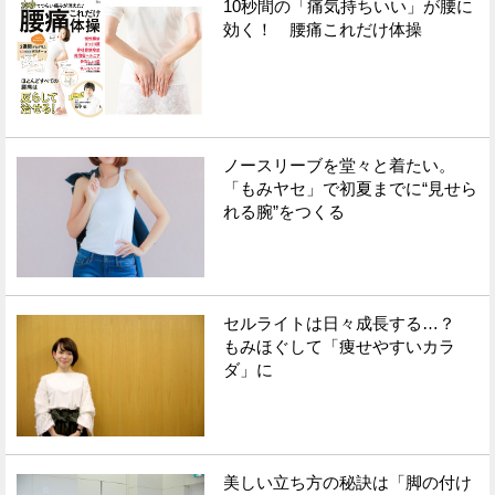
10秒間の「痛気持ちいい」が腰に
効く！ 腰痛これだけ体操
ノースリーブを堂々と着たい。
「もみヤセ」で初夏までに“見せら
れる腕”をつくる
セルライトは日々成長する…？
もみほぐして「痩せやすいカラ
ダ」に
美しい立ち方の秘訣は「脚の付け