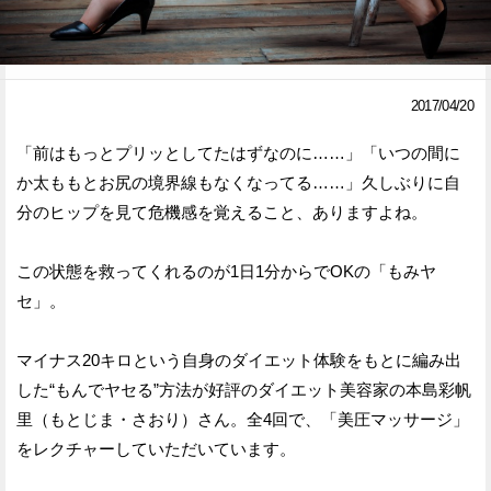
Facebook
Twitter
で
で
2017/04/20
シ
シ
「前はもっとプリッとしてたはずなのに……」「いつの間に
ェ
ェ
か太ももとお尻の境界線もなくなってる……」久しぶりに自
ア
ア
分のヒップを見て危機感を覚えること、ありますよね。
す
す
この状態を救ってくれるのが1日1分からでOKの「もみヤ
る
る
セ」。
マイナス20キロという自身のダイエット体験をもとに編み出
した“もんでヤセる”方法が好評のダイエット美容家の本島彩帆
里（もとじま・さおり）さん。全4回で、「美圧マッサージ」
をレクチャーしていただいています。