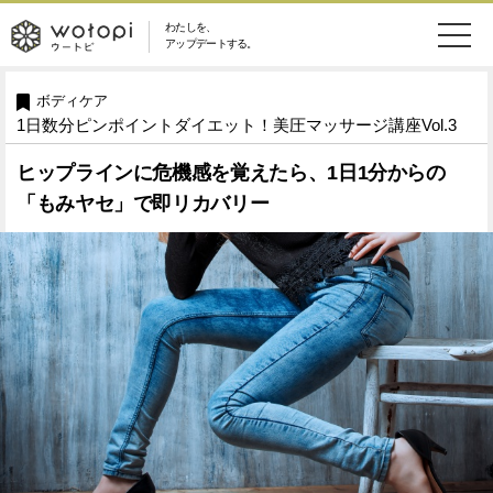
わたしを、
wotopi
アップデートする。
メ
恋愛・結婚
旅・グルメ
-
ボディケア
1日数分ピンポイントダイエット！美圧マッサージ講座Vol.3
ニ
美容・コスメ
妊娠・出産
ウ
ュ
ヒップラインに危機感を覚えたら、1日1分からの
「もみヤセ」で即リカバリー
健康
ワークスタイル
ー
ー
ライフスタイル
ファッション
ト
ソーシャル
SDGs
ピ
アイテム
検
索
ウートピとは？