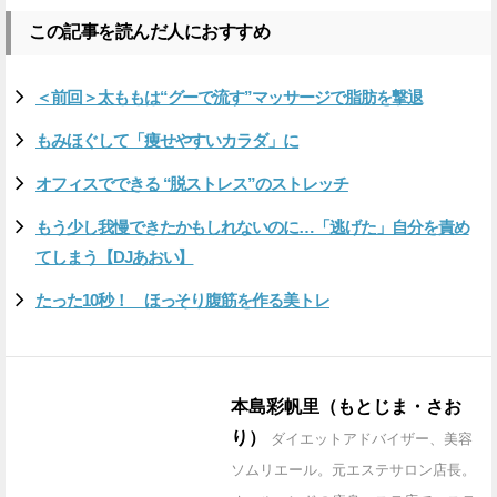
この記事を読んだ人におすすめ
＜前回＞太ももは“グーで流す”マッサージで脂肪を撃退
もみほぐして「痩せやすいカラダ」に
オフィスでできる “脱ストレス”のストレッチ
もう少し我慢できたかもしれないのに…「逃げた」自分を責め
てしまう【DJあおい】
たった10秒！ ほっそり腹筋を作る美トレ
本島彩帆里（もとじま・さお
り）
ダイエットアドバイザー、美容
ソムリエール。元エステサロン店長。