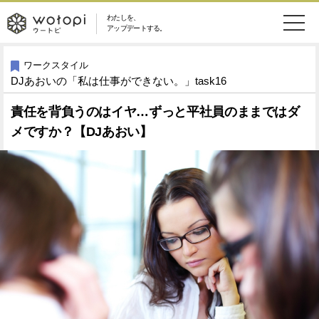
わたしを、
wotopi
アップデートする。
メ
恋愛・結婚
旅・グルメ
-
ワークスタイル
DJあおいの「私は仕事ができない。」task16
ニ
美容・コスメ
妊娠・出産
ウ
ュ
責任を背負うのはイヤ…ずっと平社員のままではダ
メですか？【DJあおい】
健康
ワークスタイル
ー
ー
ライフスタイル
ファッション
ト
ソーシャル
SDGs
ピ
アイテム
検
索
ウートピとは？