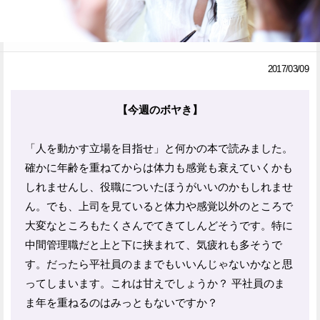
Facebook
Twitter
で
で
2017/03/09
シ
シ
ェ
ェ
【今週のボヤき】
ア
ア
「人を動かす立場を目指せ」と何かの本で読みました。
す
す
確かに年齢を重ねてからは体力も感覚も衰えていくかも
る
る
しれませんし、役職についたほうがいいのかもしれませ
ん。でも、上司を見ていると体力や感覚以外のところで
大変なところもたくさんでてきてしんどそうです。特に
中間管理職だと上と下に挟まれて、気疲れも多そうで
す。だったら平社員のままでもいいんじゃないかなと思
ってしまいます。これは甘えでしょうか？ 平社員のま
ま年を重ねるのはみっともないですか？