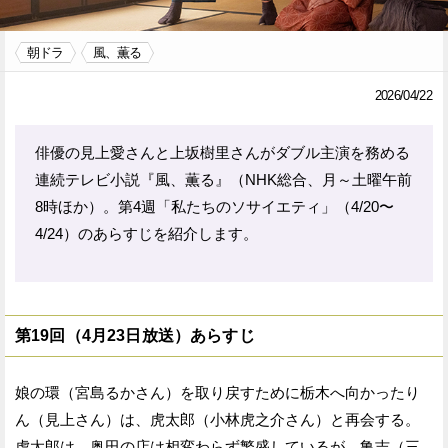
Facebook
Twitter
朝ドラ
風、薫る
で
で
2026/04/22
シ
シ
俳優の見上愛さんと上坂樹里さんがダブル主演を務める
ェ
ェ
連続テレビ小説『風、薫る』（NHK総合、月～土曜午前
ア
ア
8時ほか）。第4週「私たちのソサイエティ」（4/20〜
す
す
4/24）のあらすじを紹介します。
る
る
第19回（4月23日放送）あらすじ
娘の環（宮島るかさん）を取り戻すために栃木へ向かったり
ん（見上さん）は、虎太郎（小林虎之介さん）と再会する。
虎太郎は、奥田の店は相変わらず繁盛しているが、亀吉（三