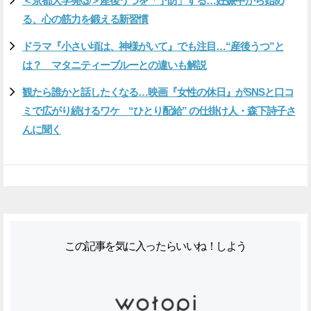
＜京都大学発③＞産後うつを「予防」する…妊娠中から始め
る、心の筋力を鍛える新習慣
ドラマ『小さい頃は、神様がいて』でも注目…“産後うつ”と
は？ マタニティーブルーとの違いも解説
観たら誰かと話したくなる…映画『女性の休日』がSNSと口コ
ミで広がり続けるワケ “ひとり配給” の仕掛け人・森下詩子さ
んに聞く
この記事を気に入ったらいいね！しよう