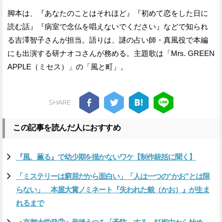
脚本は、『あなたのことはそれほど』『初めて恋をした日に
読む話』『病室で念仏を唱えないでください』などで知られ
る吉澤智子さんが担当。語りは、謎の占い師・真風役で本編
にも出演する研ナオコさんが務める。主題歌は「Mrs. GREEN
APPLE（ミセス）」の「風と町」。
SHARE
この記事を読んだ人におすすめ
『風、薫る』で幼少期を描かないワケ【制作統括に聞く】
「ミステリーは窮屈だから面白い」「人は一つの“かお”とは限
らない」 本屋大賞ノミネート『失われた貌（かお）』が生ま
れるまで