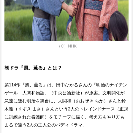
（C）NHK
朝ドラ『風、薫る』とは？
第114作『風、薫る』は、田中ひかるさんの『明治のナイチン
ゲール 大関和物語』（中央公論新社）が原案。文明開化が
急速に進む明治を舞台に、大関和（おおぜき ちか）さんと鈴
木雅（すずき まさ）さんという2人のトレインドナース（正規
に訓練された看護師）をモチーフに描く、考え方もやり方も
まるで違う2人の主人公のバディドラマ。