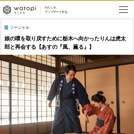
わたしを、
wotopi
アップデートする。
メ
恋愛・結婚
旅・グルメ
-
ソーシャル
ニ
娘の環を取り戻すために栃木へ向かったりんは虎太
美容・コスメ
妊娠・出産
ウ
ュ
郎と再会する【あすの『風、薫る』】
健康
ワークスタイル
ー
ー
ライフスタイル
ファッション
ト
ソーシャル
SDGs
ピ
アイテム
検
索
ウートピとは？