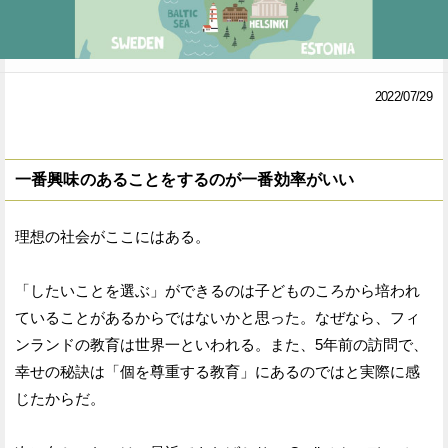
Facebook
Twitter
で
で
2022/07/29
シ
シ
ェ
ェ
一番興味のあることをするのが一番効率がいい
ア
ア
す
す
理想の社会がここにはある。
る
る
「したいことを選ぶ」ができるのは子どものころから培われ
ていることがあるからではないかと思った。なぜなら、フィ
ンランドの教育は世界一といわれる。また、5年前の訪問で、
幸せの秘訣は「個を尊重する教育」にあるのではと実際に感
じたからだ。