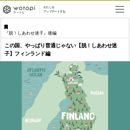
わたしを、
wotopi
アップデートする。
メ
恋愛・結婚
旅・グルメ
-
『脱！しあわせ迷子』後編
ニ
美容・コスメ
妊娠・出産
ウ
ュ
この国、やっぱり普通じゃない【脱！しあわせ迷
子】フィンランド編
健康
ワークスタイル
ー
ー
ライフスタイル
ファッション
ト
ソーシャル
SDGs
ピ
アイテム
検
索
ウートピとは？