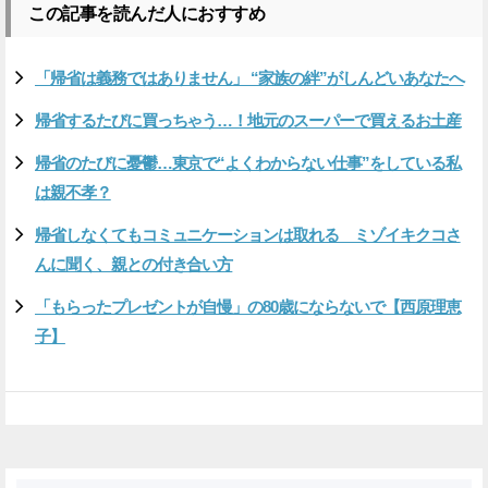
この記事を読んだ人におすすめ
「帰省は義務ではありません」 “家族の絆”がしんどいあなたへ
帰省するたびに買っちゃう…！地元のスーパーで買えるお土産
帰省のたびに憂鬱…東京で“よくわからない仕事”をしている私
は親不孝？
帰省しなくてもコミュニケーションは取れる ミゾイキクコさ
んに聞く、親との付き合い方
「もらったプレゼントが自慢」の80歳にならないで【西原理恵
子】