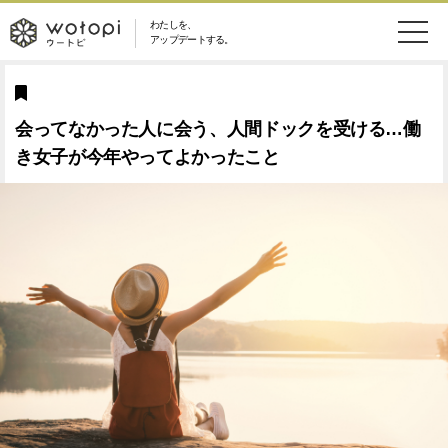
わたしを、
wotopi
アップデートする。
メ
恋愛・結婚
旅・グルメ
-
ニ
会ってなかった人に会う、人間ドックを受ける…働
美容・コスメ
妊娠・出産
ウ
ュ
き女子が今年やってよかったこと
健康
ワークスタイル
ー
ー
ライフスタイル
ファッション
ト
ソーシャル
SDGs
ピ
アイテム
検
索
ウートピとは？