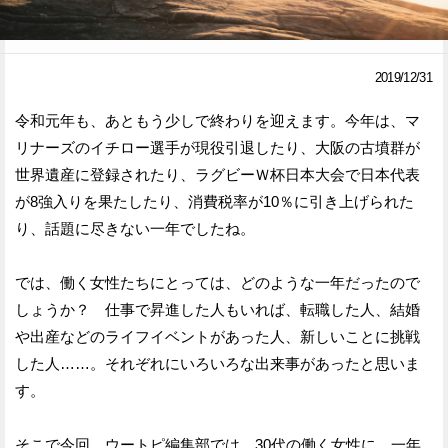
Facebook
Twitter
2019/12/31
で
で
シ
シ
令和元年も、あともう少しで終わりを迎えます。今年は、マ
リナーズのイチロー選手が現役引退したり、大阪の古墳群が
ェ
ェ
世界遺産に登録されたり、ラグビーＷ杯日本大会で日本代表
ア
ア
が8強入りを果たしたり、消費税率が10％に引き上げられた
す
す
り、話題に尽きない一年でしたね。
る
る
では、働く女性たちにとっては、どのような一年だったので
しょうか？ 仕事で昇進した人もいれば、転職した人、結婚
や出産などのライフイベントがあった人、新しいことに挑戦
した人……。それぞれにいろいろな出来事があったと思いま
す。
そこで今回、ウートピ編集部では、30代の働く女性に、一年