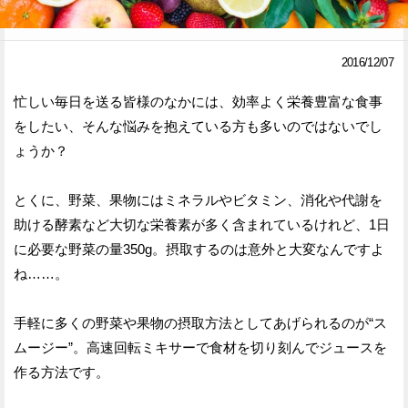
Facebook
Twitter
2016/12/07
で
で
忙しい毎日を送る皆様のなかには、効率よく栄養豊富な食事
シ
シ
をしたい、そんな悩みを抱えている方も多いのではないでし
ェ
ェ
ょうか？
ア
ア
とくに、野菜、果物にはミネラルやビタミン、消化や代謝を
す
す
助ける酵素など大切な栄養素が多く含まれているけれど、1日
る
る
に必要な野菜の量350g。摂取するのは意外と大変なんですよ
ね……。
手軽に多くの野菜や果物の摂取方法としてあげられるのが“ス
ムージー”。高速回転ミキサーで食材を切り刻んでジュースを
作る方法です。