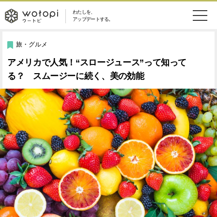
わたしを、
wotopi
アップデートする。
メ
恋愛・結婚
旅・グルメ
-
旅・グルメ
ニ
アメリカで人気！“スロージュース”って知って
美容・コスメ
妊娠・出産
ウ
ュ
る？ スムージーに続く、美の効能
健康
ワークスタイル
ー
ー
ライフスタイル
ファッション
ト
ソーシャル
SDGs
ピ
アイテム
検
索
ウートピとは？