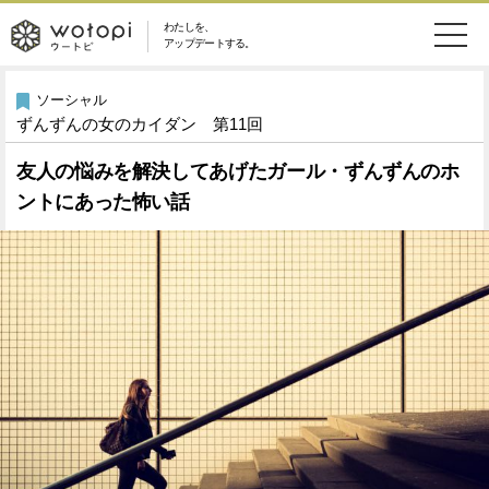
わたしを、
wotopi
アップデートする。
メ
恋愛・結婚
旅・グルメ
-
ソーシャル
ずんずんの女のカイダン 第11回
ニ
美容・コスメ
妊娠・出産
ウ
ュ
友人の悩みを解決してあげたガール・ずんずんのホ
ントにあった怖い話
健康
ワークスタイル
ー
ー
ライフスタイル
ファッション
ト
ソーシャル
SDGs
ピ
アイテム
検
索
ウートピとは？