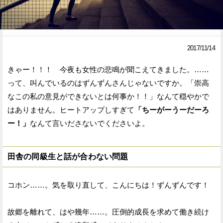
Facebook
Twitter
で
で
2017/11/14
シ
シ
きゃー！！！ 今夜も女性の悲鳴が聞こえてきました。……
ェ
ェ
って、叫んでいるのはずんずんさんじゃないですか。「崇高
ア
ア
なこの私の意見ができないとは何事か！！」なんて穏やかで
はありません。ヒートアップしすぎて
「ちーがーうーだーろ
す
す
ー！」
なんて言いださないでくださいよ。
る
る
田舎の同級生と話が合わない問題
コホン……。気を取り直して、こんにちは！ずんずんです！
故郷を離れて、はや幾年……。圧倒的成長を求めて働き続け