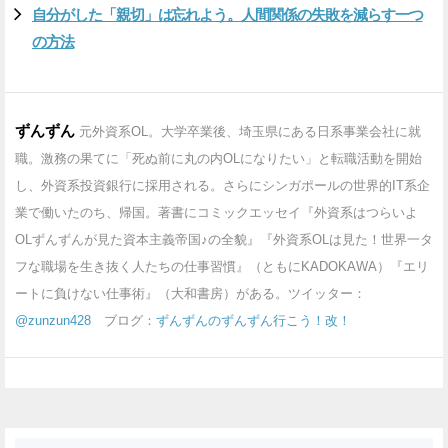
自分がした「親切」は忘れよう。人間関係の失敗を減らす一つ
の方法
ずんずん
元外資系OL。大学卒業後、埼玉県にある日系事業会社に就
職。激務の果てに「死ぬ前に丸の内OLになりたい」と転職活動を開始
し、外資系投資銀行に採用される。さらにシンガポールの世界的IT系企
業で働いたのち、帰国。著書にコミックエッセイ『外資系はつらいよ
OLずんずんが見た資本主義帝国♪の全貌』『外資系OLは見た！世界一タ
フな職場を生き抜く人たちの仕事習慣』（ともにKADOKAWA）『エリ
ートに負けない仕事術』（大和書房）がある。ツイッター：
@zunzun428
ブログ：
ずんずんのずんずん行こう！改！