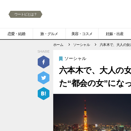
ウートピとは？
メ
恋愛・結婚
旅・グルメ
美容・コスメ
妊娠・出産
ニ
ホーム
ソーシャル
六本木で、大人の女
SHARE
ュ
ソーシャル
ー
六本木で、大人の
た“都会の女”にな