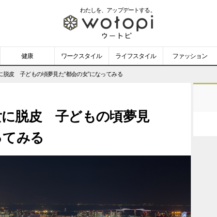
わたしを、
アップデートする。
wotopi
-
健康
ワークスタイル
ライフスタイル
ファッション
ウ
に脱皮 子どもの頃夢見た“都会の女”になってみる
ー
女に脱皮 子どもの頃夢見
ト
ってみる
ピ