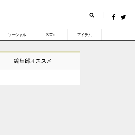
Facebook
Twitt
検
で
で
索
ソーシャル
SDGs
アイテム
シ
シ
ェ
ェ
ア
ア
編集部オススメ
す
す
る
る