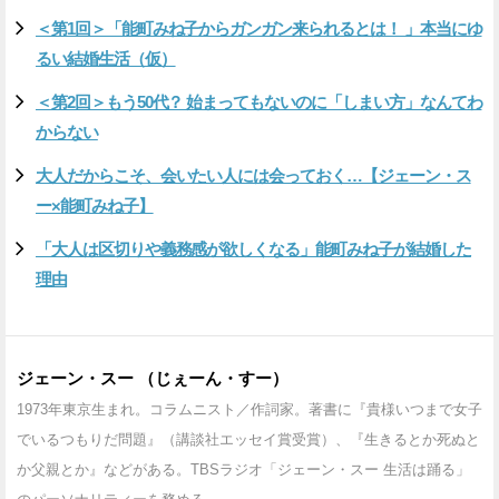
＜第1回＞「能町みね子からガンガン来られるとは！ 」本当にゆ
るい結婚生活（仮）
＜第2回＞もう50代？ 始まってもないのに「しまい方」なんてわ
からない
大人だからこそ、会いたい人には会っておく…【ジェーン・ス
ー×能町みね子】
「大人は区切りや義務感が欲しくなる」能町みね子が結婚した
理由
ジェーン・スー （じぇーん・すー）
1973年東京生まれ。コラムニスト／作詞家。著書に『貴様いつまで女子
でいるつもりだ問題』（講談社エッセイ賞受賞）、『生きるとか死ぬと
か父親とか』などがある。TBSラジオ「ジェーン・スー 生活は踊る」