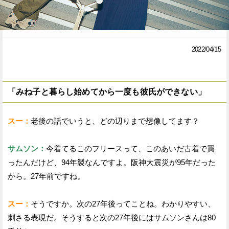
Facebook
Twitter
で
で
2022/04/15
シ
シ
ェ
ェ
「みね子と暮らし始めてから一度も彼氏ができない」
ア
ア
す
す
スー：
老後の話でいうと、どの辺りまで想像してます？
る
る
サムソン：
今着てるこのフリースって、このあいだ古着で買
ったんだけど、94年製なんですよ。阪神大震災が95年だった
から。27年前ですね。
スー：
そうですか。次の27年後ってことね。わかりやすい、
刺さる表現だ。そうすると次の27年後にはサムソンさんは80