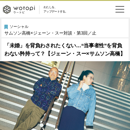
わたしを、
wotopi
アップデートする。
メ
恋愛・結婚
旅・グルメ
-
ソーシャル
サムソン高橋×ジェーン・スー対談・第3回／止
ニ
美容・コスメ
妊娠・出産
ウ
ュ
「未婚」を背負わされたくない…“当事者性”を背負
わない矜持って？【ジェーン・スー×サムソン高橋】
健康
ワークスタイル
ー
ー
ライフスタイル
ファッション
ト
ソーシャル
SDGs
ピ
アイテム
検
索
ウートピとは？