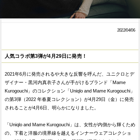
Facebook
Twitter
で
で
2022/04/06
シ
シ
ェ
ェ
人気コラボ第3弾が4月29日に発売！
ア
ア
す
す
2021年6月に発売されるや大きな反響を呼んだ、ユニクロとデ
る
る
ザイナー・黒河内真衣子さんが手がけるブランド「Mame
Kurogouchi」のコレクション「Uniqlo and Mame Kurogouchi」
の第3弾（2022 年春夏コレクション）が4月29日（金）に発売
されることが4月6日、明らかになりました。
「Uniqlo and Mame Kurogouchi」は、女性が内側から輝くため
の、下着と洋服の境界線を越えるインナーウェアコレクショ