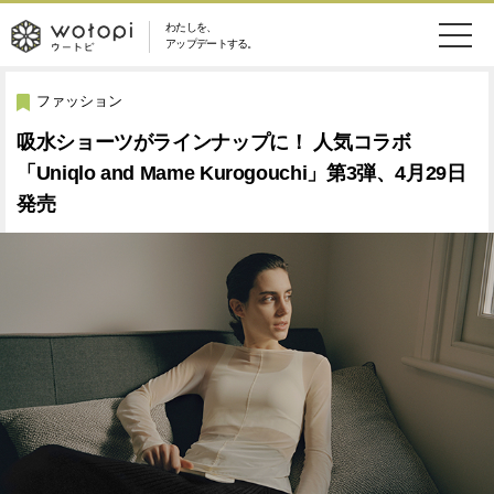
わたしを、
wotopi
アップデートする。
メ
恋愛・結婚
旅・グルメ
-
ファッション
ニ
吸水ショーツがラインナップに！ 人気コラボ
美容・コスメ
妊娠・出産
ウ
ュ
「Uniqlo and Mame Kurogouchi」第3弾、4月29日
発売
健康
ワークスタイル
ー
ー
ライフスタイル
ファッション
ト
ソーシャル
SDGs
ピ
アイテム
検
索
ウートピとは？