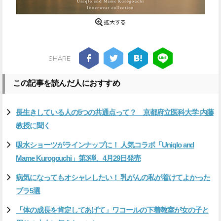
SHARE
この記事を読んだ人におすすめ
長生きしている人の5つの共通点って？ 京都府立医科大学 内藤
教授に聞く
吸水ショーツがラインナップに！ 人気コラボ「Uniqlo and
Mame Kurogouchi」第3弾、4月29日発売
病気になってもオシャレしたい！ 乳がんの私が着けてよかった
ブラ5選
「体の成長を肯定してあげて」ワコールの下着教室が女の子と