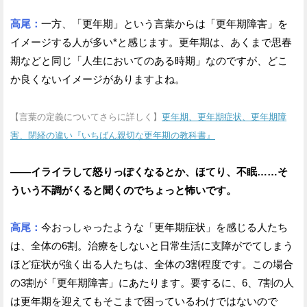
高尾：
一方、「更年期」という言葉からは「更年期障害」を
イメージする人が多い*と感じます。更年期は、あくまで思春
期などと同じ「人生においてのある時期」なのですが、どこ
か良くないイメージがありますよね。
【言葉の定義についてさらに詳しく】
更年期、更年期症状、更年期障
害、閉経の違い『いちばん親切な更年期の教科書』
——イライラして怒りっぽくなるとか、ほてり、不眠……そ
ういう不調がくると聞くのでちょっと怖いです。
高尾：
今おっしゃったような「更年期症状」を感じる人たち
は、全体の6割。治療をしないと日常生活に支障がでてしまう
ほど症状が強く出る人たちは、全体の3割程度です。この場合
の3割が「更年期障害」にあたります。要するに、6、7割の人
は更年期を迎えてもそこまで困っているわけではないので