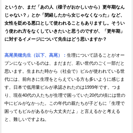
というか、まだ「あの人（様子がおかしいから）更年期なん
じゃない？」とか「閉経したから女じゃなくなった」など、
女性を貶める悪口として使われることもありますし。そうい
う使われ方をなくしていきたいと思うのですが、「更年期」
に対するイメージについて先生はどう思いますか？
高尾美穂先生（以下、高尾）：
生理について語ることがオー
プンになっているのは、まだまだ、若い世代のごく一部だと
思います。生まれた時から（社会で）ピルが使われている世
代には、前向きに生理をとらえている方も多いように感じま
す。日本で低用量ピルが承認されたのは1999年です。つま
り、現在40代の人たちが生理で困っていた20代の頃には世の
中にピルがなかった。この年代の親たちが子どもに「生理で
困ってもピルがあるから大丈夫だよ」と言えるかと考える
と、難しいですよね。