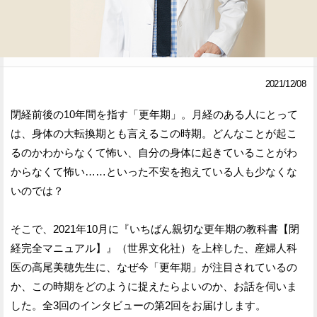
Facebook
Twitter
で
で
シ
シ
2021/12/08
ェ
ェ
閉経前後の10年間を指す「更年期」。月経のある人にとって
ア
ア
は、身体の大転換期とも言えるこの時期。どんなことが起こ
るのかわからなくて怖い、自分の身体に起きていることがわ
す
す
からなくて怖い……といった不安を抱えている人も少なくな
る
る
いのでは？
そこで、2021年10月に『いちばん親切な更年期の教科書【閉
経完全マニュアル】』（世界文化社）を上梓した、産婦人科
医の高尾美穂先生に、なぜ今「更年期」が注目されているの
か、この時期をどのように捉えたらよいのか、お話を伺いま
した。全3回のインタビューの第2回をお届けします。