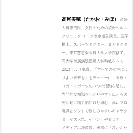
高尾美穂（たかお・みほ）
産婦
人科専門医。女性のための統合ヘルス
クリニック イーク表参道副院長。医学
博士。スポーツドクター。ヨガドクタ
ー。東京慈恵会医科大学大学院修了。
同大学付属病院産婦人科助教をへて
2013年より現職。「すべての女性によ
りよい未来を」をモットーに、医療・
ヨガ・スポーツの３つの活動を通じ、
専門的な知識をわかりやすく伝える啓
発活動に精力的に取り組む。高いプロ
意識とソフトで親しみやすいキャラク
ターが大人気。イベントやセミナー、
メディア出演多数。著書に『超かんた