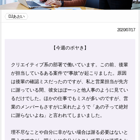
Facebook
Twitter
DJあおい
で
で
2020/07/17
シ
シ
【今週のボヤき】
ェ
ェ
ア
ア
クリエイティブ系の部署で働いています。この前、後輩
す
す
が担当しているある案件で“事故”が起こりました。原因
る
る
は後輩の確認ミスだったのですが、私と営業担当が先方
に謝っている間、彼女はぼーっと他人事のように見てい
るだけでした。ほかの仕事でもミスが多いのですが、営
業のメンバーもさすがに呆れたようで「あの子って絶対
に謝らないよね」と言われてしまいました。
理不尽なことや自分に非がない場合は謝る必要はないと