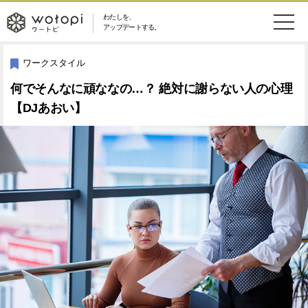
わたしを、
wotopi
アップデートする。
メ
恋愛・結婚
旅・グルメ
-
ワークスタイル
ニ
何でそんなに頑ななの…？ 絶対に謝らない人の心理
美容・コスメ
妊娠・出産
ウ
ュ
【DJあおい】
健康
ワークスタイル
ー
ー
ライフスタイル
ファッション
ト
ソーシャル
SDGs
ピ
アイテム
検
索
ウートピとは？