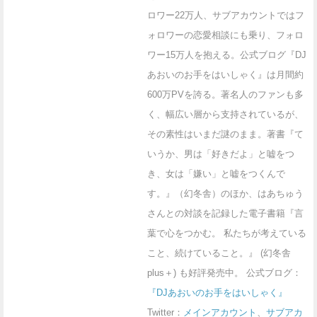
ロワー22万人、サブアカウントではフ
ォロワーの恋愛相談にも乗り、フォロ
ワー15万人を抱える。公式ブログ『DJ
あおいのお手をはいしゃく』は月間約
600万PVを誇る。著名人のファンも多
く、幅広い層から支持されているが、
その素性はいまだ謎のまま。著書『て
いうか、男は「好きだよ」と嘘をつ
き、女は「嫌い」と嘘をつくんで
す。』（幻冬舎）のほか、はあちゅう
さんとの対談を記録した電子書籍『言
葉で心をつかむ。 私たちが考えている
こと、続けていること。』 (幻冬舎
plus＋) も好評発売中。 公式ブログ：
『DJあおいのお手をはいしゃく』
Twitter：
メインアカウント
、
サブアカ