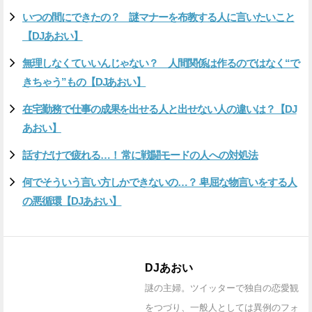
いつの間にできたの？ 謎マナーを布教する人に言いたいこと
【DJあおい】
無理しなくていいんじゃない？ 人間関係は作るのではなく“で
きちゃう”もの【DJあおい】
在宅勤務で仕事の成果を出せる人と出せない人の違いは？【DJ
あおい】
話すだけで疲れる…！ 常に戦闘モードの人への対処法
何でそういう言い方しかできないの…？ 卑屈な物言いをする人
の悪循環【DJあおい】
DJあおい
謎の主婦。ツイッターで独自の恋愛観
をつづり、一般人としては異例のフォ