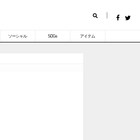
Facebook
Twitt
検
で
で
索
ソーシャル
SDGs
アイテム
シ
シ
ェ
ェ
ア
ア
す
す
る
る