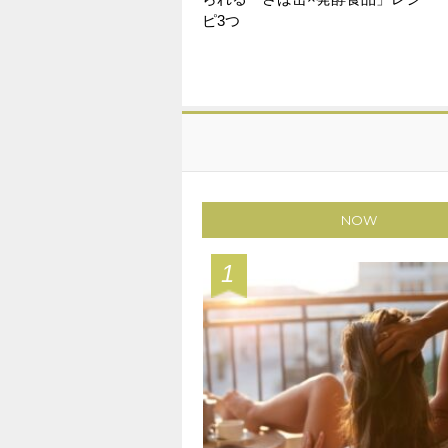
ピ3つ
NOW