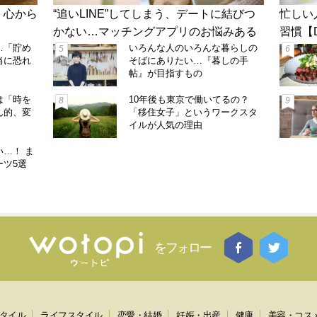
 心から
“追いLINE”してしまう、デートに結びつ
忙しい
かない…マッチングアプリのお悩みある
習慣【
…「貯め
ある 【おとうふ×川崎貴子】
いろんな人のいろんな暮らしの
当に恐れ
そばにありたい…『暮しの手
帖』が目指すもの
は「時を
10年後も東京で働いてるの？
ん的、変
「移住女子」というワークスタ
イルが人気の理由
…！ ま
ーツ5選
をフォロー
タイル
ライフスタイル
恋愛・結婚
妊娠・出産
健康
美容・コス