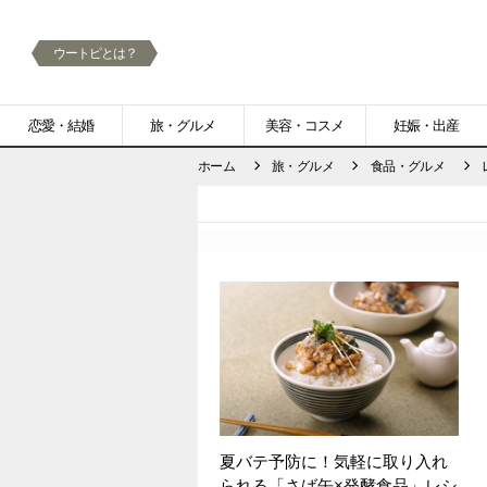
ウートピとは？
メ
恋愛・結婚
旅・グルメ
美容・コスメ
妊娠・出産
ニ
ホーム
旅・グルメ
食品・グルメ
ュ
ー
夏バテ予防に！気軽に取り入れ
られる「さば缶×発酵食品」レシ