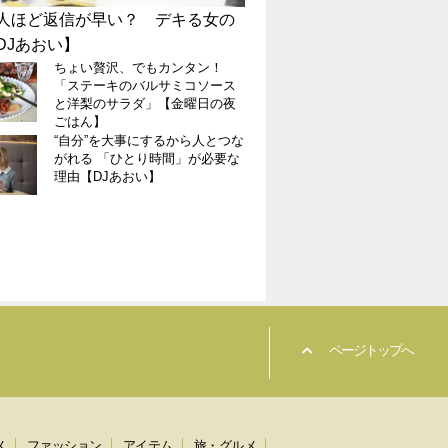
人ほど返信が早い？ デキる女の
不安はみんな持ってる“国際
DJあおい】
口にするから人とつながれ
ちょい贅沢、でもカンタン！
燃え殻】
「我がおっぱい
「ステーキのバルサミコソース
社長・川崎貴子
と洋梨のサラダ」【金曜日の夜
ごはん】
“自分”を大事にするから人とつな
貴女の“幸せ”が
がれる 「ひとり時間」が必要な
は？ 心から求
理由【DJあおい】
に少ないかも…
「出来の悪い係
厚子さんが“仕
て見えたこと
ページトップへ
メ
ファッション
アイテム
旅・グルメ