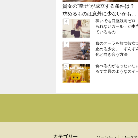
親からの期待に応えすぎて
貴女の“幸せ”が成立する条件は？
ェロレッテ・武井亜樹が経
求めるものは意外に少ないかも…
理由
私って“弱者”なの…？ 自分の弱
稼いでも口座残高ゼロ
さを認めたがらないエリート女
られないガール」が本
性【富永京子×上野千鶴子】
ているもの
こんなに印象が変わる！ネック
負のオーラを放つ彼女
レスとトップスの相性【着こな
止める少女」 ずんず
しのコツ】
化と向き合う方法
食べるのがもったいない
るで文具のようなスイ
カテゴリー
ソーシャル
ワークス