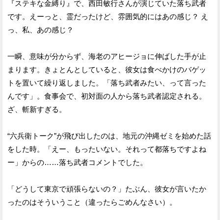
『ステキな金縛り』で、西田敏行さんが演じていた落ち武者
です。えーっと、霊だったけど、雰囲気的にはあの感じ？ え
っ、私、あの感じ？
一瞬、意味が分からず、海老のアヒージョに伸ばした手が止
まります。きょとんとしていると、彼女は食べかけのバゲッ
トを置いて繰り返しました。「落ち武者みたい、って言った
んです」。食事会で、初対面の人から落ち武者認定される。
ざ、斬新すぎる。
“六兵衛トーク”が飛び出したのは、地元の沖縄ゼミを始めた話
をした時。「えー、もったいない。それって都落ちですよね
ー」からの……落ち武者コメントでした。
「どうして東京で頑張らないの？」たぶん、彼女が言いたか
ったのはそういうこと（違ったらごめんなさい）。