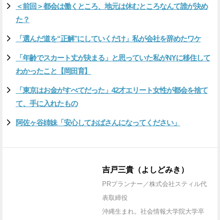
＜前回＞都会は働くところ、地元は休むところなんて誰が決め
た？
「選んだ道を“正解”にしていくだけ」私が会社を辞めたワケ
「年齢でスカート丈が決まる」と思っていた私がNYに移住して
わかったこと【岡田育】
「東京はお金がすべてだった」42才エリート女性が都会を捨て
て、手に入れたもの
阿佐ヶ谷姉妹「安心しておばさんになってください」
吉戸三貴（よしどみき）
PRプランナー／株式会社スティル代
表取締役
沖縄生まれ。社会情報大学院大学卒