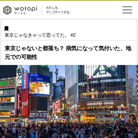
わたしを、
wotopi
アップデートする。
メ
恋愛・結婚
旅・グルメ
-
東京じゃなきゃって思ってた。 #2
ニ
美容・コスメ
妊娠・出産
ウ
ュ
東京じゃないと都落ち？ 病気になって気付いた、地
元での可能性
健康
ワークスタイル
ー
ー
ライフスタイル
ファッション
ト
ソーシャル
SDGs
ピ
アイテム
検
索
ウートピとは？