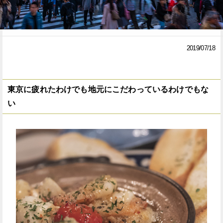
Facebook
Twitter
で
で
2019/07/18
シ
シ
ェ
ェ
東京に疲れたわけでも地元にこだわっているわけでもな
ア
ア
い
す
す
る
る