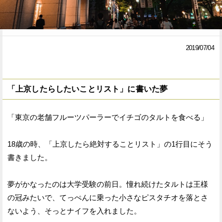
Facebook
Twitter
で
で
2019/07/04
シ
シ
ェ
ェ
「上京したらしたいことリスト」に書いた夢
ア
ア
す
す
「東京の老舗フルーツパーラーでイチゴのタルトを食べる」
る
る
18歳の時、「上京したら絶対することリスト」の1行目にそう
書きました。
夢がかなったのは大学受験の前日。憧れ続けたタルトは王様
の冠みたいで、てっぺんに乗った小さなピスタチオを落とさ
ないよう、そっとナイフを入れました。