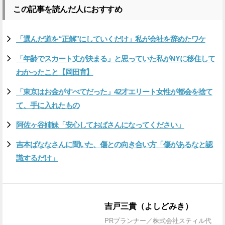
この記事を読んだ人におすすめ
「選んだ道を“正解”にしていくだけ」私が会社を辞めたワケ
「年齢でスカート丈が決まる」と思っていた私がNYに移住して
わかったこと【岡田育】
「東京はお金がすべてだった」42才エリート女性が都会を捨て
て、手に入れたもの
阿佐ヶ谷姉妹「安心しておばさんになってください」
吉本ばななさんに聞いた、傷との向き合い方「傷があるなと認
識するだけ」
吉戸三貴（よしどみき）
PRプランナー／株式会社スティル代