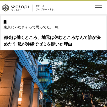
わたしを、
wotopi
アップデートする。
メ
恋愛・結婚
旅・グルメ
-
東京じゃなきゃって思ってた。 #1
ニ
美容・コスメ
妊娠・出産
ウ
ュ
都会は働くところ、地元は休むところなんて誰が決
めた？ 私が沖縄でゼミを開いた理由
健康
ワークスタイル
ー
ー
ライフスタイル
ファッション
ト
ソーシャル
SDGs
ピ
アイテム
検
索
ウートピとは？