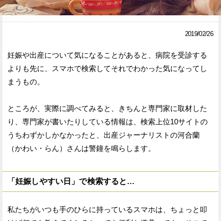
Facebook
Twitter
2019/02/26
で
で
妊娠や出産について気になることがあると、病院を受診する
シ
シ
よりも先に、スマホで検索してそれでわかった気になってし
ェ
ェ
まうもの。
ア
ア
ところが、実際に調べてみると、きちんと専門家に取材した
す
す
り、専門家が書いたりしている情報は、検索上位10サイトの
る
る
うちわずかしかなかったと、出産ジャーナリストの河合蘭
（かわい・らん）さんは警鐘を鳴らします。
「妊娠しやすい日」で検索すると…
私たちがいつも手のひらに持っているスマホは、ちょっと叩