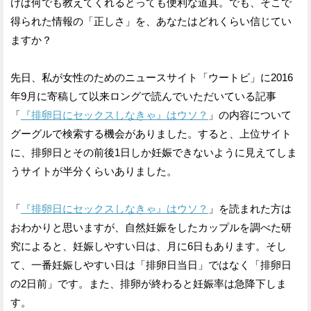
けば何でも教えてくれるとっても便利な道具。でも、そこで
得られた情報の「正しさ」を、あなたはどれくらい信じてい
ますか？
先日、私が女性のためのニュースサイト「ウートピ」に2016
年9月に寄稿して以来ロングで読んでいただいている記事
「
『排卵日にセックスしなきゃ』はウソ？
」の内容について
グーグルで検索する機会がありました。すると、上位サイト
に、排卵日とその前後1日しか妊娠できないように見えてしま
うサイトが半分くらいありました。
「
『排卵日にセックスしなきゃ』はウソ？
」を読まれた方は
おわかりと思いますが、自然妊娠をしたカップルを調べた研
究によると、妊娠しやすい日は、月に6日もあります。そし
て、一番妊娠しやすい日は「排卵日当日」ではなく「排卵日
の2日前」です。また、排卵が終わると妊娠率は急降下しま
す。