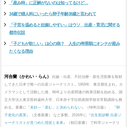
「産み時」に正解がないのは知ってるけど…
34歳で婦人科にいったら卵子年齢38歳と言われて
「子宮を温めると妊娠しやすい」はウソ 出産・育児に関する
都市伝説
「子どもが欲しい」は心の病？ 人生の停滞期にオンナが産み
たくなる理由
河合蘭（かわい・らん）
妊娠・出産、不妊治療・新生児医療を取材
してきた日本で唯一の出産ジャーナリスト。1959年、東京都生まれ。カ
メラマンとして活動した後、86年より出産関連の執筆活動を始める。国
立大学法人東京医科歯科大学、日本赤十字社助産師学校非常勤講師も務
める。著書に『
未妊―「産む」と決められない
』（NHK出版） 、『
卵
子老化の真実
』（文春新書） など多数。2016年に『
出生前診断 出産ジ
ャーナリストが見つめた現状と未来
』（朝日新書） で科学ジャーナリ