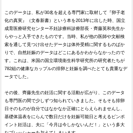
このデータは、私が30名を超える専門家に取材して『卵子老
化の真実』（文春新書）という本を2013年に出した時、国立
成育医療研究センター不妊診療科診療部長・齊藤英和先生か
らやっと入手できたものです。当時、私が他の医師や文献検
索を通して見つけ出せたデータは体外受精に関するものばか
りで、自然妊娠のデータはどこにあるかわからなかったので
す。これは、米国の国立環境衛生科学研究所の研究者たちが
782組の健康なカップルの排卵と妊娠を調べたとても貴重なデ
ータでした。
その後、齊藤先生の妊活に関する活動が広がり、このデータ
も専門医の間で少しずつ知られていきました。そもそも排卵
日そのものが自分ではなかなか正確にとらえられませんし、
基礎体温表をにらんで数日だけを妊娠可能日と考えるピンポ
イント妊活は、夫に「今月は今しかないんだ！」という多大
なプレッシャーを与えてしまいます。