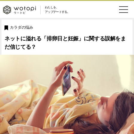
わたしを、
wotopi
アップデートする。
メ
恋愛・結婚
旅・グルメ
-
カラダの悩み
ニ
ネットに溢れる「排卵日と妊娠」に関する誤解をま
美容・コスメ
妊娠・出産
ウ
ュ
だ信じてる？
健康
ワークスタイル
ー
ー
ライフスタイル
ファッション
ト
ソーシャル
SDGs
ピ
アイテム
検
索
ウートピとは？