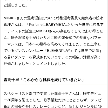
と話しました。
MIKIKOさんの選考理由について特別選考委員で編集者の松永
真理さんは、「PerfumeにBABYMETALといった世界に誇るア
ーティストの誕生にMIKIKOさんの存在なくしてはあり得ませ
ん。総合演出を手がけたリオ五輪の閉会式での見事なパフォ
ーマンスは、日本への期待を高めてくれました。また主宰し
ているダンスカンパニー『ELEVENPLAY』では世界で活躍す
る若いダンサーを育成されています。その幅広い活動が高く
評価されました」とコメントしました。
森高千里「これからも挑戦を続けていきたい」
スペシャリスト部門で受賞した森高千里さんは、昨年デビュ
ー30周年を迎えました。歌手活動だけにとどまらず、テレビ
番組の司会や番組のナレーションなど、新しいジャンルに“あ