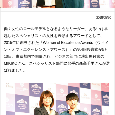
Facebook
Twitter
2018/05/20
で
で
働く女性のロールモデルとなるようなリーダー、あるいは卓
シ
シ
越したスペシャリストの女性を表彰するアワードとして、
ェ
ェ
2015年に創設された「Women of Excellence Awards（ウィメ
ア
ア
ン・オブ・エクセレンス・アワーズ）」の第4回授賞式が5月
19日、東京都内で開催され、ビジネス部門に演出振付家の
す
す
MIKIKOさん、スペシャリスト部門に歌手の森高千里さんが選
る
る
ばれました。