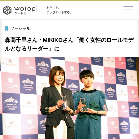
わたしを、
wotopi
アップデートする。
メ
恋愛・結婚
旅・グルメ
-
ソーシャル
ニ
森高千里さん・MIKIKOさん「働く女性のロールモデ
美容・コスメ
妊娠・出産
ウ
ュ
ルとなるリーダー」に
健康
ワークスタイル
ー
ー
ライフスタイル
ファッション
ト
ソーシャル
SDGs
ピ
アイテム
検
索
ウートピとは？