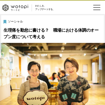
わたしを、
wotopi
アップデートする。
メ
恋愛・結婚
旅・グルメ
-
ソーシャル
ニ
生理痛を勤怠に書ける？ 職場における体調のオー
美容・コスメ
妊娠・出産
ウ
ュ
プン度について考える
健康
ワークスタイル
ー
ー
ライフスタイル
ファッション
ト
ソーシャル
SDGs
ピ
アイテム
検
索
ウートピとは？