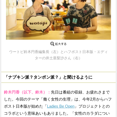
ウートピ鈴木円香編集長（左）とハフポスト日本版・エディ
ターの井土亜梨沙さん（右）
「ナプキン派？タンポン派？」と聞けるように
鈴木円香（以下、鈴木）：
先日は番組の収録、お疲れさまで
した。今回のテーマ「働く女性の生理」は、今年2月からハフ
ポスト日本版が始めた「
Ladies Be Open
」プロジェクトとの
コラボという意味あいもありました。「女性のカラダについ