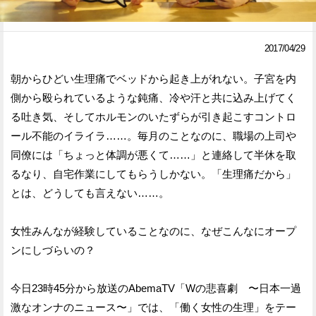
Facebook
Twitter
2017/04/29
で
で
朝からひどい生理痛でベッドから起き上がれない。子宮を内
シ
シ
側から殴られているような鈍痛、冷や汗と共に込み上げてく
ェ
ェ
る吐き気、そしてホルモンのいたずらが引き起こすコントロ
ア
ア
ール不能のイライラ……。毎月のことなのに、職場の上司や
同僚には「ちょっと体調が悪くて……」と連絡して半休を取
す
す
るなり、自宅作業にしてもらうしかない。「生理痛だから」
る
る
とは、どうしても言えない……。
女性みんなが経験していることなのに、なぜこんなにオープ
ンにしづらいの？
今日23時45分から放送のAbemaTV「Wの悲喜劇 〜日本一過
激なオンナのニュース〜」では、「働く女性の生理」をテー