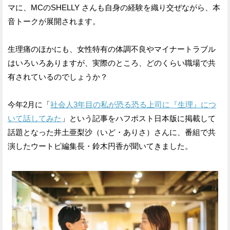
マに、MCのSHELLY さんも自身の経験を織り交ぜながら、本
音トークが展開されます。
生理痛のほかにも、女性特有の体調不良やマイナートラブル
はいろいろありますが、実際のところ、どのくらい職場で共
有されているのでしょうか？
今年2月に「
社会人3年目の私が恐る恐る上司に『生理』につ
いて話してみた
」という記事をハフポスト日本版に掲載して
話題となった井土亜梨沙（いど・ありさ）さんに、番組で共
演したウートピ編集長・鈴木円香が聞いてきました。