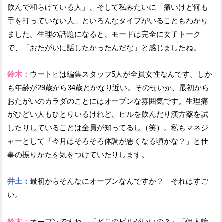
飲んで和らげている人」、そして私みたいに「痛いけど何も
手を打っていない人」といろんなタイプがいることもわかり
ました。生理の話題になると、モードは完全に女子トーク
で、「おたがいに話したかったんだな」と感じましたね。
鈴木：
ウートピは編集スタッフ5人が全員女性なんです。しか
も年齢が29歳から34歳とかなり近い。そのせいか、最初から
おたがいのカラダのことにはオープンな雰囲気です。生理痛
がひどい人もひとりいるけれど、ピルを飲んだり漢方薬を試
したりしていることは全員が知ってるし（笑）。私もマネジ
ャーとして「今月はそろそろ体調が悪くなる頃かな？」と仕
事の振りかたを気をつけていたりします。
井土：
最初からそんなにオープンなんですか？ それはすご
い。
鈴木：
オープンですね。「どこのピルがいいの？」「個人輸