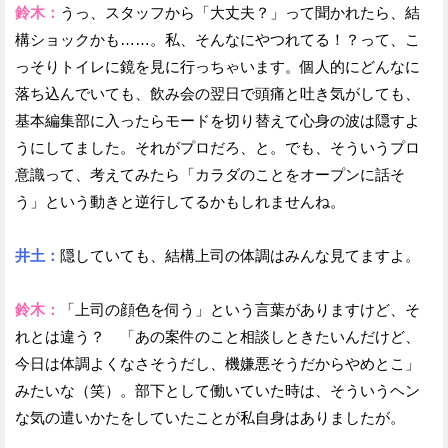
鈴木：
うっ、スタッフから「大丈夫？」って聞かれたら、結
構ショックかも……。私、そんなにやつれてる！？って、こ
っそりトイレに鏡を見に行っちゃいます。個人的にどんなに
落ち込んでいても、飲み会の翌日で頭痛と吐き気がしても、
基本編集部に入ったらモードを切り替えて心身の波は隠すよ
うにしてました。それがプロだろ、と。でも、そういうプロ
意識って、考えてみたら「カラダのことをオープンに話そ
う」という動きと逆行してるかもしれませんね。
井土：
隠していても、結構上司の体調はみんな見てますよ。
鈴木：
「上司の顔色を伺う」という言葉がありますけど、そ
れとは違う？ 「あの案件のこと相談しときたいんだけど、
今日は体調よくなさそうだし、機嫌悪そうだからやめとこ」
みたいな（笑）。部下として働いていた時は、そういうヘン
な気の遣いかたをしていたことが私自身はありましたが。