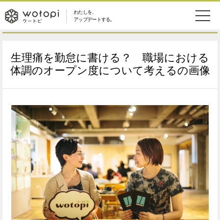
わたしを、
wotopi
アップデートする。
メ
恋愛・結婚
旅・グルメ
-
生理痛を勤怠に書ける？ 職場における
ニ
美容・コスメ
妊娠・出産
体調のオープン度について考えるの画像
ウ
ュ
健康
ワークスタイル
ー
ー
ライフスタイル
ファッション
ト
ソーシャル
SDGs
ピ
アイテム
検
索
ウートピとは？