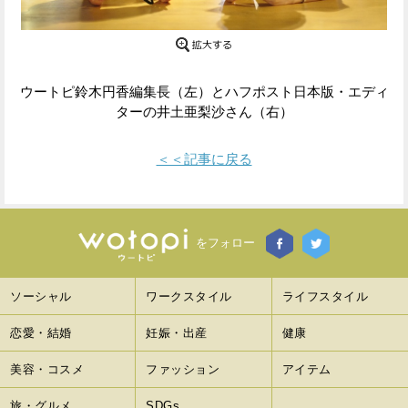
Facebook
Twitter
で
で
ウートピ鈴木円香編集長（左）とハフポスト日本版・エディ
シ
シ
ターの井土亜梨沙さん（右）
ェ
ェ
＜＜記事に戻る
ア
ア
す
す
る
る
をフォロー
ソーシャル
ワークスタイル
ライフスタイル
恋愛・結婚
妊娠・出産
健康
美容・コスメ
ファッション
アイテム
旅・グルメ
SDGs