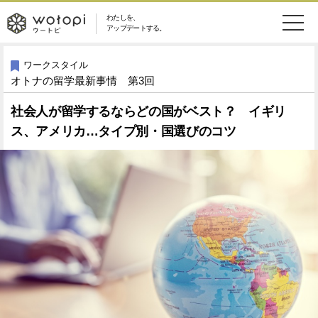
わたしを、
wotopi
アップデートする。
メ
恋愛・結婚
旅・グルメ
-
ワークスタイル
オトナの留学最新事情 第3回
ニ
美容・コスメ
妊娠・出産
ウ
ュ
社会人が留学するならどの国がベスト？ イギリ
ス、アメリカ…タイプ別・国選びのコツ
健康
ワークスタイル
ー
ー
ライフスタイル
ファッション
ト
ソーシャル
SDGs
ピ
アイテム
検
索
ウートピとは？