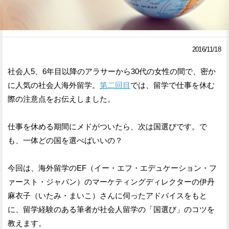
Facebook
Twitter
で
で
2016/11/18
シ
シ
社会人5、6年目以降のアラサーから30代の女性の間で、密か
ェ
ェ
に人気の社会人海外留学。
第二回目
では、留学で仕事を休む
ア
ア
際の注意点をお伝えしました。
す
す
仕事を休める期間にメドがついたら、次は国選びです。で
る
る
も、一体どの国を選べばいいの？
今回は、海外留学のEF（イー・エフ・エデュケーション・フ
ァースト・ジャパン）のマーケティングディレクターの伊丹
麻衣子（いたみ・まいこ）さんに伺ったアドバイスをもと
に、留学経験のある筆者が社会人留学の「国選び」のコツを
教えます。