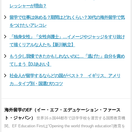
レッシャーが理由？
留学で仕事は休める？期間はどれくらい？30代の海外留学で気
をつけたいアレコレ
「独身女性」「女性弁護士」…イメージやジャッジをすり抜け
て描くリアルな人たち【新川帆立】
もう少し我慢できたかもしれないのに…「逃げた」自分を責め
てしまう【DJあおい】
社会人が留学するならどの国がベスト？ イギリス、アメリ
カ…タイプ別・国選びのコツ
海外留学のEF（イー・エフ・エデュケーション・ファース
ト・ジャパン）
世界16ヵ国44都市で語学学校を運営する国際教育機
関。EF Education Firstは“Opening the world through education”(教育を