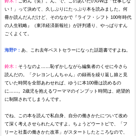
鈴木：
ごめん（笑）。ん、で、このあいだのGWは「仕事しな
い！」って決めて、久しぶりにたっぷり本を読みました。何
冊か読んだんだけど、そのなかで『ライフ・シフト 100年時代
の人生戦略』（東洋経済新報社）が評判通り、やっぱりすん
ごくよくて。
海野P：
あ、これ去年ベストセラーになった話題書ですよね。
鈴木：
そうなのよ……恥ずかしながら編集者のくせに今さら
読んだの。「クレヨンしんちゃん」の録画を繰り返し娘と見
ていた時間を全部あわせれば、ゆうに本100冊は読めるの
に……。2歳児を抱えるワーママのインプット時間は、絶望的
に制限されてしまうんです。
でね、この本を読んで私自身、自分の働きかたについて改め
て深く考えさせられたんですよ。ちょうどウートピで、「フ
リーと社畜の働きかた改革」がスタートしたところなので、