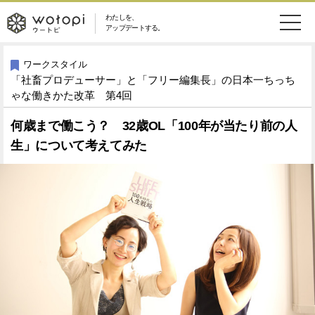
わたしを、
wotopi
アップデートする。
メ
恋愛・結婚
旅・グルメ
-
ワークスタイル
「社畜プロデューサー」と「フリー編集長」の日本一ちっち
ニ
美容・コスメ
妊娠・出産
ゃな働きかた改革 第4回
ウ
ュ
何歳まで働こう？ 32歳OL「100年が当たり前の人
健康
ワークスタイル
ー
ー
生」について考えてみた
ライフスタイル
ファッション
ト
ソーシャル
SDGs
ピ
アイテム
検
索
ウートピとは？