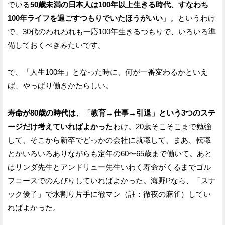
でいる
50歳未満の日本人は100年以上生きる時代、すなわち
100年ライフを過ごすつもりでいたほうがいい
」。というわけ
で、30代のわれわれも一応100年生きるつもりで、いろいろ準
備しておくべきみたいです。
で、「人生100年」となった時に、何が一番変わるかといえ
ば、やっぱり働きかたらしい。
寿命が80歳の時代は、「教育→仕事→引退」という3つのステ
ージだけ考えていればよかった
わけ。20歳そこそこまで勉強
して、そこから新卒でどっかの会社に就職して、まあ、転職
とかいろいろありながらも定年の60〜65歳まで働いて。あと
はリンダ先生とアンドリュー先生いわく寿命がくるまでゴル
フコースでのんびりしていればよかった。海野Pなら、「スナ
ック優子」で水割り片手に徹マン（註：徹夜の麻雀）してい
ればよかった。