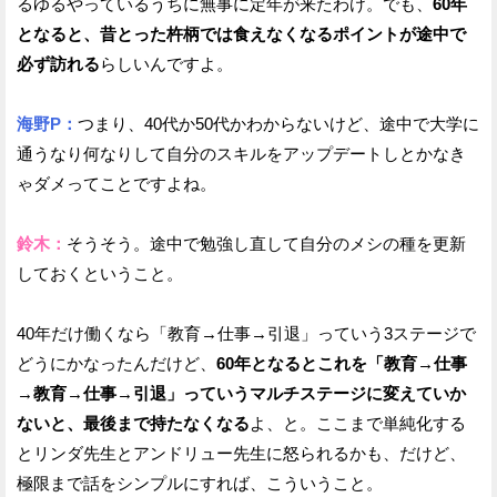
るゆるやっているうちに無事に定年が来たわけ。でも、
60年
となると、昔とった杵柄では食えなくなるポイントが途中で
必ず訪れる
らしいんですよ。
海野P：
つまり、40代か50代かわからないけど、途中で大学に
通うなり何なりして自分のスキルをアップデートしとかなき
ゃダメってことですよね。
鈴木：
そうそう。途中で勉強し直して自分のメシの種を更新
しておくということ。
40年だけ働くなら「教育→仕事→引退」っていう3ステージで
どうにかなったんだけど、
60年となるとこれを「教育→仕事
→教育→仕事→引退」っていうマルチステージに変えていか
ないと、最後まで持たなくなる
よ、と。ここまで単純化する
とリンダ先生とアンドリュー先生に怒られるかも、だけど、
極限まで話をシンプルにすれば、こういうこと。