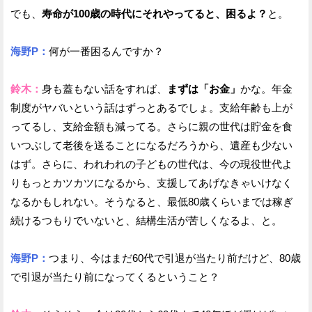
でも、
寿命が100歳の時代にそれやってると、困るよ？
と。
海野P：
何が一番困るんですか？
鈴木：
身も蓋もない話をすれば、
まずは「お金」
かな。年金
制度がヤバいという話はずっとあるでしょ。支給年齢も上が
ってるし、支給金額も減ってる。さらに親の世代は貯金を食
いつぶして老後を送ることになるだろうから、遺産も少ない
はず。さらに、われわれの子どもの世代は、今の現役世代よ
りもっとカツカツになるから、支援してあげなきゃいけなく
なるかもしれない。そうなると、最低80歳くらいまでは稼ぎ
続けるつもりでいないと、結構生活が苦しくなるよ、と。
海野P：
つまり、今はまだ60代で引退が当たり前だけど、80歳
で引退が当たり前になってくるということ？