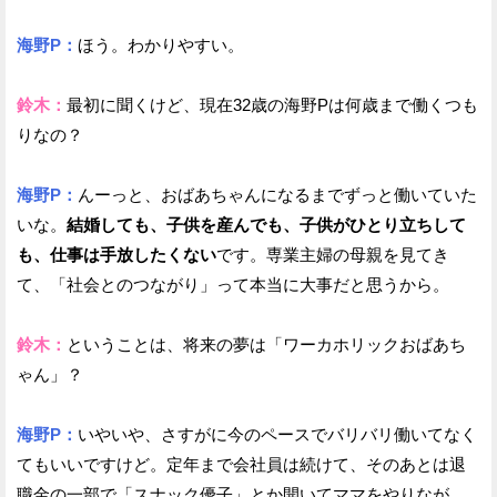
海野P：
ほう。わかりやすい。
鈴木：
最初に聞くけど、現在32歳の海野Pは何歳まで働くつも
りなの？
海野P：
んーっと、おばあちゃんになるまでずっと働いていた
いな。
結婚しても、子供を産んでも、子供がひとり立ちして
も、仕事は手放したくない
です。専業主婦の母親を見てき
て、「社会とのつながり」って本当に大事だと思うから。
鈴木：
ということは、将来の夢は「ワーカホリックおばあち
ゃん」？
海野P：
いやいや、さすがに今のペースでバリバリ働いてなく
てもいいですけど。定年まで会社員は続けて、そのあとは退
職金の一部で「スナック優子」とか開いてママをやりなが