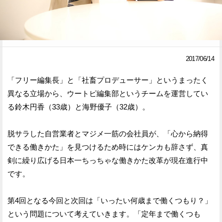
Facebook
Twitter
で
で
シ
シ
2017/06/14
ェ
ェ
「フリー編集長」と「社畜プロデューサー」というまったく
ア
ア
異なる立場から、ウートピ編集部というチームを運営してい
る鈴木円香（33歳）と海野優子（32歳）。
す
す
る
る
脱サラした自営業者とマジメ一筋の会社員が、「心から納得
できる働きかた」を見つけるため時にはケンカも辞さず、真
剣に繰り広げる日本一ちっちゃな働きかた改革が現在進行中
です。
第4回となる今回と次回は「いったい何歳まで働くつもり？」
という問題について考えていきます。「定年まで働くつも