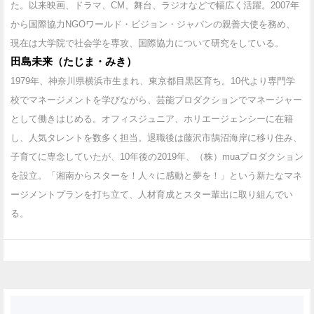
た。以来映画、ドラマ、CM、舞台、ラジオなどで幅広く活躍。2007年
から国際協力NGOワールド・ビジョン・ジャパンの親善大使を務め、
現在は大学院で社会学を専攻、国際協力について研究をしている。
田島未来（たじま・みき）
1979年、神奈川県横浜市生まれ、東京都目黒区育ち。10代より専門学
校でマネージメントを学びながら、芸能プロダクションでマネージャー
として働きはじめる。オフィスジュニア、ホリエージェンシーに在籍
し、人気タレントを数多く担当。退職後は藤沢市鵠沼海岸に移り住み、
子育てに専念していたが、10年後の2019年、（株）muaプロダクション
を設立。「湘南からスターを！人々に感動と夢を！」という新たなマネ
ージメントプランを打ち立て、人材育成とスター輩出に取り組んでい
る。