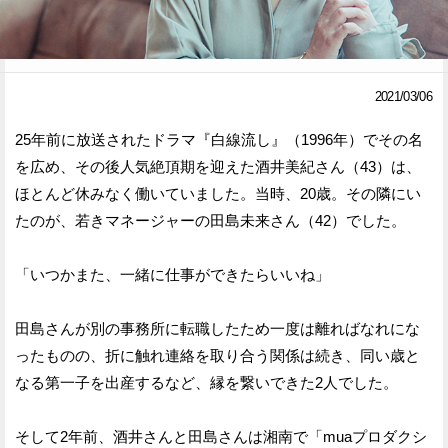
Facebook
Twitter
で
で
2021/03/06
シ
シ
25年前に放送されたドラマ『白線流し』（1996年）でその名
ェ
ェ
を広め、その後人気絶頂期を迎えた酒井美紀さん（43）は、
ア
ア
ほとんど休みなく働いていました。当時、20歳。その隣にい
たのが、若きマネージャーの田島未来さん（42）でした。
す
す
る
る
「いつかまた、一緒に仕事ができたらいいね」
田島さんが別の事務所に転職したため一度は離ればなれにな
ったものの、折に触れ連絡を取り合う関係は続き、同い歳と
なる第一子を出産するなど、縁を繋いできた2人でした。
そして2年前、酒井さんと田島さんは湘南で「muaプロダクシ