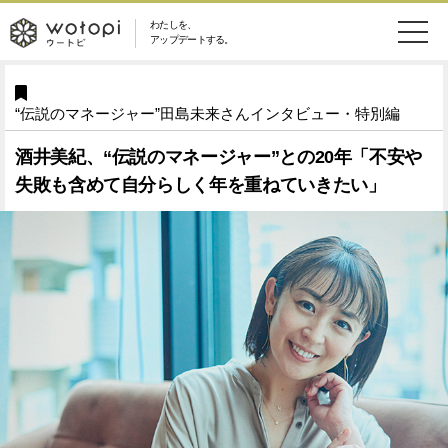
わたしを、
wotopi
アップデートする。
メ
恋愛・結婚
旅・グルメ
-
“伝説のマネージャー”田島未来さんインタビュー・特別編
ニ
美容・コスメ
妊娠・出産
ウ
ュ
酒井美紀、“伝説のマネージャー”との20年「不安や
失敗も含めて自分らしく年を重ねていきたい」
健康
ワークスタイル
ー
ー
ライフスタイル
ファッション
ト
ソーシャル
SDGs
ピ
アイテム
検
索
ウートピとは？