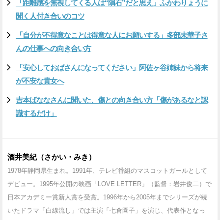
「距離感を無視してくる人は“隕石”だと思え」ふかわりょうに
聞く人付き合いのコツ
「自分が不得意なことは得意な人にお願いする」多部未華子さ
んの仕事への向き合い方
「安心しておばさんになってください」阿佐ヶ谷姉妹から将来
が不安な貴女へ
吉本ばななさんに聞いた、傷との向き合い方「傷があるなと認
識するだけ」
酒井美紀（さかい・みき）
1978年静岡県生まれ。1991年、テレビ番組のマスコットガールとして
デビュー。1995年公開の映画「LOVE LETTER」（監督：岩井俊二）で
日本アカデミー賞新人賞を受賞。1996年から2005年までシリーズが続
いたドラマ「白線流し」では主演「七倉園子」を演じ、代表作となっ