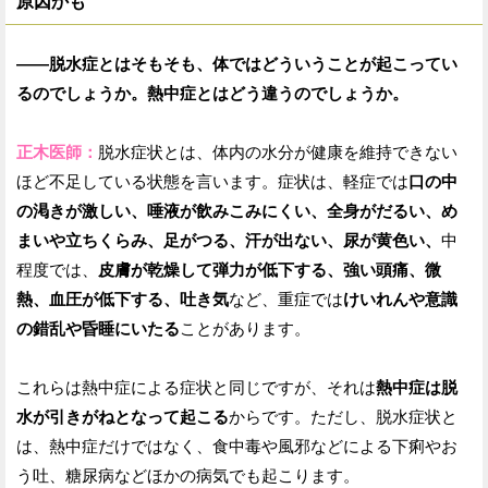
原因かも
——脱水症とはそもそも、体ではどういうことが起こってい
るのでしょうか。熱中症とはどう違うのでしょうか。
正木医師：
脱水症状とは、体内の水分が健康を維持できない
ほど不足している状態を言います。症状は、軽症では
口の中
の渇きが激しい、唾液が飲みこみにくい、全身がだるい、め
まいや立ちくらみ、足がつる、汗が出ない、尿が黄色い、
中
程度では、
皮膚が乾燥して弾力が低下する、強い頭痛、微
熱、血圧が低下する、吐き気
など、重症では
けいれんや意識
の錯乱や昏睡にいたる
ことがあります。
これらは熱中症による症状と同じですが、それは
熱中症は脱
水が引きがねとなって起こる
からです。ただし、脱水症状と
は、熱中症だけではなく、食中毒や風邪などによる下痢やお
う吐、糖尿病などほかの病気でも起こります。