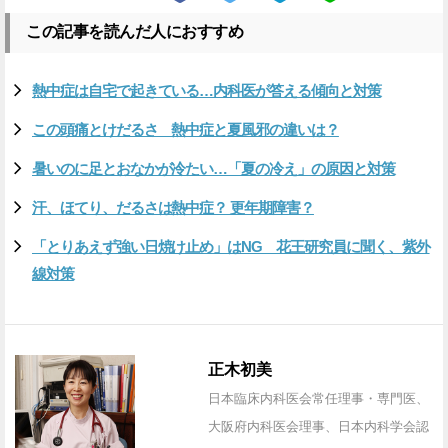
この記事を読んだ人におすすめ
熱中症は自宅で起きている…内科医が答える傾向と対策
この頭痛とけだるさ 熱中症と夏風邪の違いは？
暑いのに足とおなかが冷たい…「夏の冷え」の原因と対策
汗、ほてり、だるさは熱中症？ 更年期障害？
「とりあえず強い日焼け止め」はNG 花王研究員に聞く、紫外
線対策
正木初美
日本臨床内科医会常任理事・専門医、
大阪府内科医会理事、日本内科学会認