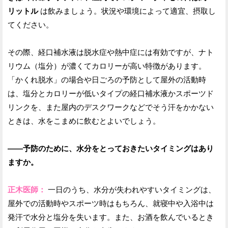
リットル
は飲みましょう。状況や環境によって適宜、摂取し
てください。
その際、経口補水液は脱水症や熱中症には有効ですが、ナト
リウム（塩分）が濃くてカロリーが高い特徴があります。
「かくれ脱水」の場合や日ごろの予防として屋外の活動時
は、塩分とカロリーが低いタイプの経口補水液かスポーツド
リンクを、また屋内のデスクワークなどでそう汗をかかない
ときは、水をこまめに飲むとよいでしょう。
——予防のために、水分をとっておきたいタイミングはあり
ますか。
正木医師：
一日のうち、水分が失われやすいタイミングは、
屋外での活動時やスポーツ時はもちろん、就寝中や入浴中は
発汗で水分と塩分を失います。また、お酒を飲んでいるとき