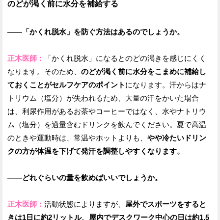
のどが渇く前に水分を補給する
——「かくれ脱水」を防ぐ方法はあるのでしょうか。
正木医師：
「かくれ脱水」になるとのどの渇きを感じにくく
なります。そのため、
のどが渇く前に水分をこまめに補給し
ておくことがセルフケアのポイント
になります。汗からはナ
トリウム（塩分）が失われるため、大量の汗をかいた場合
は、利尿作用があるお茶やコーヒーではなく、水やナトリウ
ム（塩分）を適量含むドリンクを飲んでください。夏で高温
のときや運動時は、常温やホットよりも、
やや冷たいドリン
クの方が体温を下げて発汗を調整しやすくなります。
——どれぐらいの量を飲めばいいでしょうか。
正木医師：
活動状態によりますが、
屋外でスポーツをすると
きは1日に約2リットル、屋内でデスクワーク中心の日は約1.5