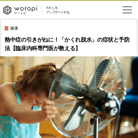
わたしを、
wotopi
アップデートする。
メ
恋愛・結婚
旅・グルメ
-
健康
ニ
熱中症の引きがねに！「かくれ脱水」の症状と予防
美容・コスメ
妊娠・出産
ウ
ュ
法【臨床内科専門医が教える】
健康
ワークスタイル
ー
ー
ライフスタイル
ファッション
ト
ソーシャル
SDGs
ピ
アイテム
検
索
ウートピとは？