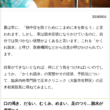
Facebook
Twitter
2019/08/16
で
で
夏は常に、「熱中症を防ぐためにこまめに水を飲もう」と言
シ
シ
われます。しかし、実は脱水症状になりかけているのに、自
ェ
ェ
分では気づかない状態がよくあると言います。これを「かく
ア
ア
れ脱水」と呼び、医療機関などから注意が呼びかけられてい
ます。
す
す
る
る
自覚ができないとなれば、何にどう気をつければいいのでし
ょうか。「かくれ脱水」の実態やその症状、予防法につい
て、臨床内科専門医で正木クリニック（大阪市生野区）の正
木初美院長に尋ねてみました。
口の渇き、だるい、むくみ、めまい、足のつり…脱水が