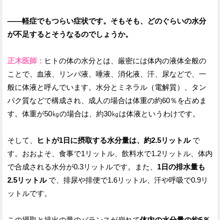
——軽症でもつらい症状です。そもそも、どのぐらいの水分
が不足するとそうなるのでしょうか。
正木医師：
ヒトの体の水分とは、厳密には体内の液体全般の
ことで、血液、リンパ液、唾液、消化液、汗、尿などで、一
般に体液と呼んでいます。水分とミネラル（電解質）、タン
パク質などで構成され、成人の場合は体重の約60％を占めま
す。体重が50㎏の場合は、約30㎏は体液というわけです。
そして、
ヒトが1日に摂取する水分量は、約2.5リットル
で
す。おおよそ、食事で1リットル、飲料水で1.2リットル、体内
で合成される水分が0.3リットルです。また、
1日の排水量も
2.5リットル
で、排尿や排便で1.6リットル、汗や呼吸で0.9リ
ットルです。
この摂取と排出の量のバランスが崩れて
体内の水分量の約5％