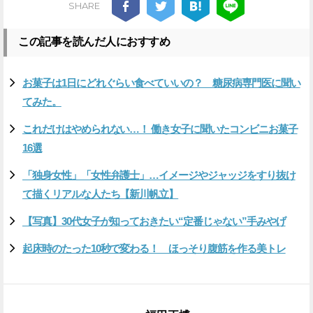
SHARE
この記事を読んだ人におすすめ
お菓子は1日にどれぐらい食べていいの？ 糖尿病専門医に聞い
てみた。
これだけはやめられない…！ 働き女子に聞いたコンビニお菓子
16選
「独身女性」「女性弁護士」…イメージやジャッジをすり抜け
て描くリアルな人たち【新川帆立】
【写真】30代女子が知っておきたい“定番じゃない”手みやげ
起床時のたった10秒で変わる！ ほっそり腹筋を作る美トレ