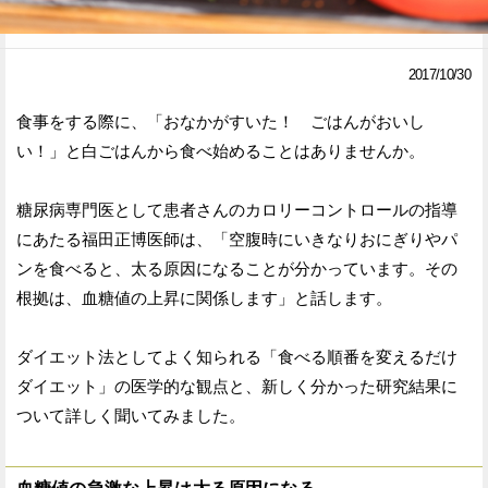
Facebook
Twitter
2017/10/30
で
で
食事をする際に、「おなかがすいた！ ごはんがおいし
シ
シ
い！」と白ごはんから食べ始めることはありませんか。
ェ
ェ
ア
ア
糖尿病専門医として患者さんのカロリーコントロールの指導
にあたる福田正博医師は、「空腹時にいきなりおにぎりやパ
す
す
ンを食べると、太る原因になることが分かっています。その
る
る
根拠は、血糖値の上昇に関係します」と話します。
ダイエット法としてよく知られる「食べる順番を変えるだけ
ダイエット」の医学的な観点と、新しく分かった研究結果に
ついて詳しく聞いてみました。