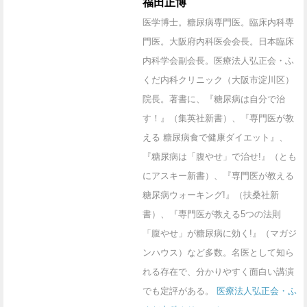
福田正博
医学博士。糖尿病専門医。臨床内科専
門医。大阪府内科医会会長。日本臨床
内科学会副会長。医療法人弘正会・ふ
くだ内科クリニック（大阪市淀川区）
院長。著書に、『糖尿病は自分で治
す！』（集英社新書）、『専門医が教
える 糖尿病食で健康ダイエット』、
『糖尿病は「腹やせ」で治せ!』（とも
にアスキー新書）、『専門医が教える
糖尿病ウォーキング!』（扶桑社新
書）、『専門医が教える5つの法則
「腹やせ」が糖尿病に効く!』（マガジ
ンハウス）など多数。名医として知ら
れる存在で、分かりやすく面白い講演
でも定評がある。
医療法人弘正会・ふ