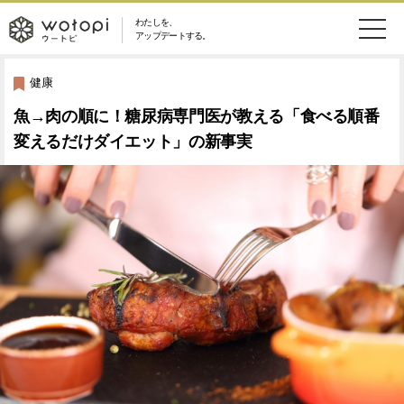
わたしを、
wotopi
アップデートする。
メ
恋愛・結婚
旅・グルメ
-
健康
ニ
魚→肉の順に！糖尿病専門医が教える「食べる順番
美容・コスメ
妊娠・出産
ウ
ュ
変えるだけダイエット」の新事実
健康
ワークスタイル
ー
ー
ライフスタイル
ファッション
ト
ソーシャル
SDGs
ピ
アイテム
検
索
ウートピとは？