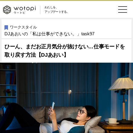
わたしを、
wotopi
アップデートする。
メ
恋愛・結婚
旅・グルメ
-
ワークスタイル
DJあおいの「私は仕事ができない。」task97
ニ
美容・コスメ
妊娠・出産
ウ
ュ
ひーん、まだお正月気分が抜けない…仕事モードを
取り戻す方法【DJあおい】
健康
ワークスタイル
ー
ー
ライフスタイル
ファッション
ト
ソーシャル
SDGs
ピ
アイテム
検
索
ウートピとは？