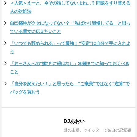
＜人気＞えーと、今その話してないよね…？ 問題をすり替える
人の対処法
自己犠牲がクセになってない？ 「私ばかり我慢してる」と思っ
ている貴女に伝えたいこと
「いつでも辞められる」って最強！ “安定”は自分で手に入れよ
う
「おっさんへの“媚び”に得はなし」30歳までに知っておくべき
こと
「自分を変えたい！」と思ったら…“ご褒美”ではなく“逆算”で
バッグを買おう
DJあおい
謎の主婦。ツイッターで独自の恋愛観