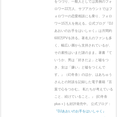
をつづり、一般人としては異例のフォ
ロワー22万人、サブアカウントではフ
ォロワーの恋愛相談にも乗り、フォロ
ワー15万人を抱える。公式ブログ『DJ
あおいのお手をはいしゃく』は月間約
600万PVを誇る。著名人のファンも多
く、幅広い層から支持されているが、
その素性はいまだ謎のまま。著書『て
いうか、男は「好きだよ」と嘘をつ
き、女は「嫌い」と嘘をつくんで
す。』（幻冬舎）のほか、はあちゅう
さんとの対談を記録した電子書籍『言
葉で心をつかむ。 私たちが考えている
こと、続けていること。』 (幻冬舎
plus＋) も好評発売中。 公式ブログ：
『DJあおいのお手をはいしゃく』