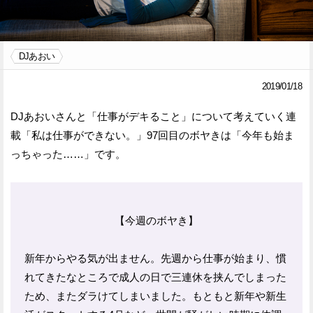
Facebook
Twitter
DJあおい
で
で
シ
シ
2019/01/18
ェ
ェ
DJあおいさんと「仕事がデキること」について考えていく連
ア
ア
載「私は仕事ができない。」97回目のボヤきは「今年も始ま
っちゃった……」です。
す
す
る
る
【今週のボヤき】
新年からやる気が出ません。先週から仕事が始まり、慣
れてきたなところで成人の日で三連休を挟んでしまった
ため、またダラけてしまいました。もともと新年や新生