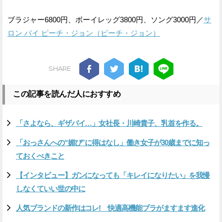
ブラジャー6800円、ボーイレッグ3800円、ソング3000円／
サ
ロン バイ ピーチ・ジョン（ピーチ・ジョン）
SHARE
この記事を読んだ人におすすめ
「さよなら、ギザパイ…」女社長・川崎貴子、乳首を作る。
「おっさんへの“媚び”に得はなし」働き女子が30歳までに知っ
ておくべきこと
【インタビュー】ガンになっても「キレイになりたい」を我慢
しなくていい世の中に
人気ブランドの新作はコレ! 快適高機能ブラがますます進化