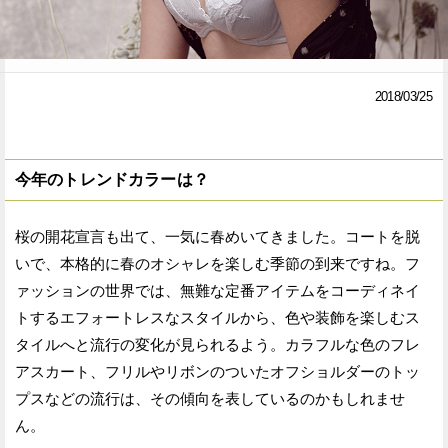
Facebook
Twitter
で
で
2018/03/25
シ
シ
ェ
ェ
今年のトレンドカラーは？
ア
ア
す
す
桜の開花宣言も出て、一気に春めいてきました。コートを脱
る
る
いで、本格的に春のオシャレを楽しむ季節の到来ですね。フ
ァッションの世界では、無難な定番アイテムをコーディネイ
トするエフォートレスなスタイルから、色や装飾を楽しむス
タイルへと流行の変化が見られるよう。カラフルな色のフレ
アスカート、フリルやリボンのついたオフショルダーのトッ
プスなどの流行は、その傾向を表しているのかもしれませ
ん。