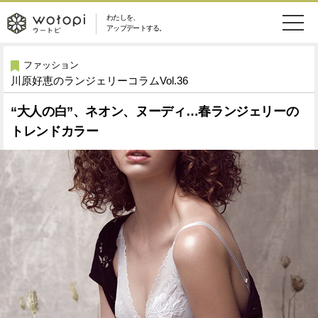
わたしを、
wotopi
アップデートする。
メ
恋愛・結婚
旅・グルメ
-
ファッション
川原好恵のランジェリーコラムVol.36
ニ
美容・コスメ
妊娠・出産
ウ
ュ
“大人の白”、ネオン、ヌーディ…春ランジェリーの
トレンドカラー
健康
ワークスタイル
ー
ー
ライフスタイル
ファッション
ト
ソーシャル
SDGs
ピ
アイテム
検
索
ウートピとは？