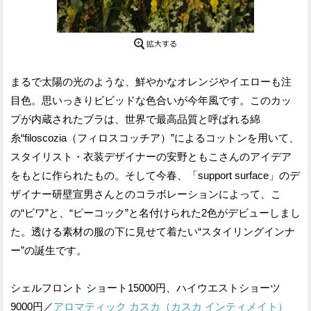
まるで太陽の光のような、鮮やかなオレンジやイエローも注
目色。思いっきりビビッドな色合いが今年風です。このカッ
プが内蔵されたブラは、世界で最高品質と呼ばれる綿
糸“filoscozia（フィロスコッチア）”によるコットンを用いて、
スタイリスト・衣装デザイナーの安野ともこさんのアイデア
をもとに作られたもの。そして今春、「support surface」のデ
ザイナー研壁宣男さんとのコラボレーションによって、こ
の“ビワ”と、“ピーコック”と名付けられた2色がデビューしまし
た。透ける素材の服の下に見せて着たい“スタイリングインナ
ー”の誕生です。
シェルフロント ショート15000円、ハイウエストショーツ
9000円／
アロマティック カスカ（カスカ インティメイト）