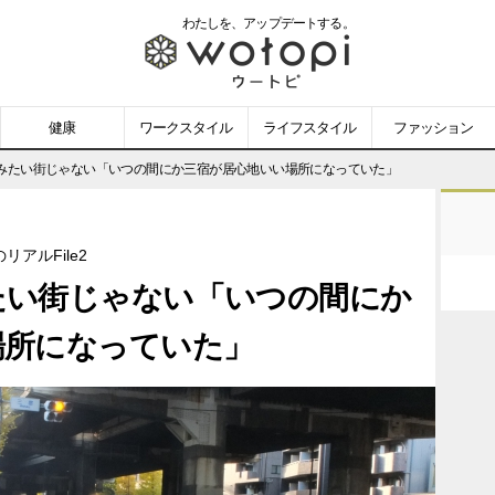
わたしを、
アップデートする。
wotopi
-
健康
ワークスタイル
ライフスタイル
ファッション
ウ
みたい街じゃない「いつの間にか三宿が居心地いい場所になっていた」
ー
アルFile2
ト
たい街じゃない「いつの間にか
ピ
場所になっていた」