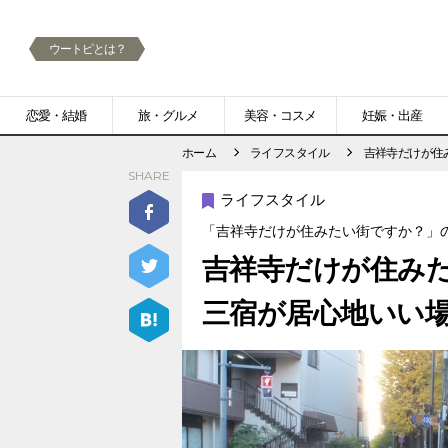
ウートピとは？
メ
恋愛・結婚
旅・グルメ
美容・コスメ
妊娠・出産
ニ
ホーム
ライフスタイル
吉祥寺だけが住
SHARE
ュ
ライフスタイル
ー
「吉祥寺だけが住みたい街ですか？」のリ
吉祥寺だけが住み
三宿が居心地いい