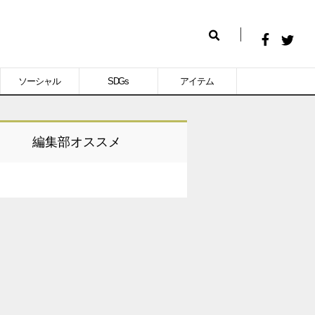
Facebook
Twitt
検
で
で
索
ソーシャル
SDGs
アイテム
シ
シ
ェ
ェ
ア
ア
編集部オススメ
す
す
る
る